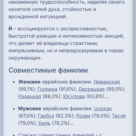
неизменную трудоспособность, наделяя своего
носителя силой духа, стойкостью и
врожденной интуицией.
Й
– ассоциируется с экспрессивностью,
быстротой реакции и интенсивностью эмоций,
что делает её владельца страстным,
импульсивным, но и непредсказуемым в глазах
окружающих.
Совместимые фамилии
Женские
еврейские фамилии:
Лиманская
(99,1%);
Голдина
(91,6%);
Дворецкая
(89,0%);
Радецкая
(88,0%);
Юсупова
(83,8%)....
Мужские
еврейские фамилии:
Цуркан
(87,0%);
Гарбуз
(82,3%);
Розен
(79,0%);
Тесля
(79,0%);
Биль
(78,2%)....
Списки совместимых фамилий
- с