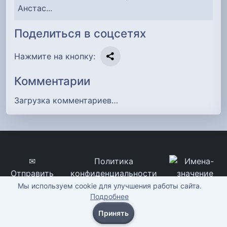
Анстас...
Поделиться в соцсетях
Нажмите на кнопку:
Комментарии
Загрузка комментариев…
✉
Политика
Отправить
конфиденциальности
сообщение
imena-znachenie.ru, ©
Мы используем cookie для улучшения работы сайта.
Подробнее
2012-2026
Принять