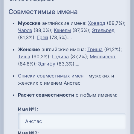
Совместимые имена
Мужские
английские имена:
Ховард
(89,7%);
Чарлз
(88,0%);
Кенелм
(87,5%);
Этельред
(81,3%);
Грей
(78,5%)....
Женские
английские имена:
Триша
(91,2%);
Тиша
(90,2%);
Годива
(87,2%);
Миллисент
(84,8%);
Эдгифу
(83,3%)....
Списки совместимых имен
- мужских и
женских с именем Анстас
Расчет совместимости
с любым именем:
Имя №1:
Имя №2: