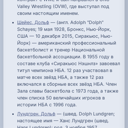
Valley Wrestling (OVW), где выступал под
своим настоящим именем.
Шейес, Дольф
— (англ. Adolph "Dolph"
Schayes; 19 мая 1928, Бронкс, Нью-Йорк,
США — 10 декабря 2015, Сиракьюс, Нью-
Йорк) — американский профессиональный
баскетболист и тренер Национальной
баскетбольной ассоциации. В 1955 году в
составе клуба «Сиракьюс Нэшнлз» завоевал
титул чемпиона НБА. 12 раз участвовал в
матче всех звёзд НБА, а также 12 раз
включался в сборные всех звёзд НБА. Член
Зала славы баскетбола с 1973 года, а также
член списка 50 величайших игроков в
истории НБА с 1996 года.
Лундгрен, Дольф
— (швед. Dolph Lundgren;
настоящее имя — Ханс Лундгрен (швед.
Hans Lundgren); род. 3 ноября 1957,