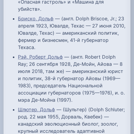
«Опасная гастроль» и «Машина для
убийств».
Бриско, Дольф
— (англ. Dolph Briscoe, Jr.; 23
апреля 1923, Ювалде, Техас — 27 июня 2010,
Ювалде, Техас) — американский политик,
фермер и бизнесмен, 41-й губернатор
Техаса.
Рэй, Роберт Дольф
— (англ. Robert Dolph
Ray; 26 сентября 1928, Де-Мойн, Айова — 8
июля 2018, там же) — американский юрист
и политик, 38-й губернатор Айовы (1969—
1983), председатель Национальной
ассоциации губернаторов (1975—1976), и. о.
мэра Де-Мойна (1997).
Шлютер, Дольф
— (Шультер) (Dolph Schluter;
род. 22 мая 1955, Дорваль, Квебек) —
канадский эволюционный биолог, зоолог,
крупный исследователь адаптивной