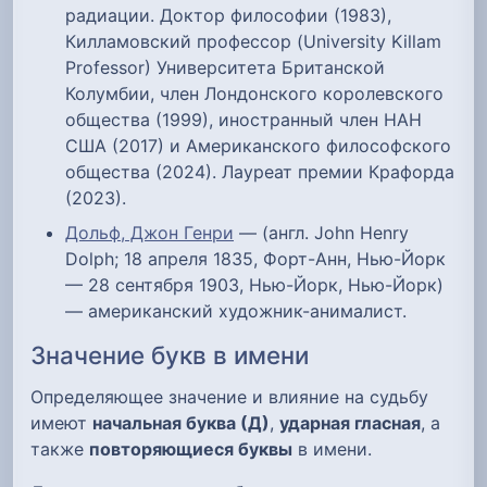
радиации. Доктор философии (1983),
Килламовский профессор (University Killam
Professor) Университета Британской
Колумбии, член Лондонского королевского
общества (1999), иностранный член НАН
США (2017) и Американского философского
общества (2024). Лауреат премии Крафорда
(2023).
Дольф, Джон Генри
— (англ. John Henry
Dolph; 18 апреля 1835, Форт-Анн, Нью-Йорк
— 28 сентября 1903, Нью-Йорк, Нью-Йорк)
— американский художник-анималист.
Значение букв в имени
Определяющее значение и влияние на судьбу
имеют
начальная буква (Д)
,
ударная гласная
, а
также
повторяющиеся буквы
в имени.