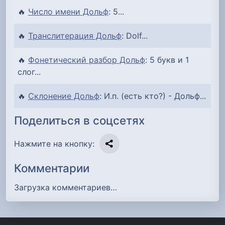
🔥
Число имени Дольф
: 5...
🔥
Транслитерация Дольф
: Dolf...
🔥
Фонетический разбор Дольф
: 5 букв и 1
слог...
🔥
Склонение Дольф
: И.п. (есть кто?) - Дольф...
Поделиться в соцсетях
Нажмите на кнопку:
Комментарии
Загрузка комментариев…