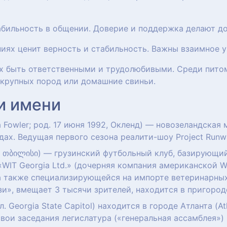
абильность в общении. Доверие и поддержка делают д
ниях ценит верность и стабильность. Важны взаимное 
 их быть ответственными и трудолюбивыми. Среди пито
 крупных пород или домашние свиньи.
и имени
 Fowler; род. 17 июня 1992, Окленд) — новозеландская м
годах. Ведущая первого сезона реалити-шоу Project Runw
ა თბილისი) — грузинский футбольный клуб, базирующий
WIT Georgia Ltd.» (дочерняя компания американской WI
а также специализирующейся на импорте ветеринарных
», вмещает 3 тысячи зрителей, находится в пригород
л. Georgia State Capitol) находится в городе Атланта (
т свои заседания легислатура («генеральная ассамблея»