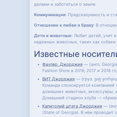
делами и заботиться о земле.
Коммуникации
: Предсказуемость и ст
Отношение к любви и браку
: В отноше
Дети и животные
: Любит детей, учит
надежных животных, таких как собаки
Известные носител
Фаулер, Джорджия
— (англ. Georgia
Fashion Show в 2016, 2017 и 2018 
ВИТ Джорджия
— (груз. ვიტ ჯორჯი
Команда спонсируется компанией «
домашних животных, аксессуары, 
Домашний стадион клуба — «Армази
Капитолий штата Джорджия
— (анг
(State of Georgia). В нём проводи