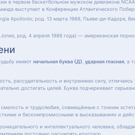
ии в первом баскетбольном мужском дивизионе NCAA. 
манда выступает в Конференции Атлантического Побер
rgia Apollonio; род. 13 марта 1988, Пьеве-ди-Кадоре, В
 Jones, род. 4 апреля 1988 года) — американская порно
ени
 судьбу имеют
начальная буква (Д)
,
ударная гласная
, а 
ость, рассудительность и внутреннюю силу, отличаясь
тельно достигать целей. Буква подчеркивает серьезн
 смелость и трудолюбие, совмещённые с тонким эстет
сткими и бескомпромиссными в высказываниях и дейс
роницательного и интеллектуального человека, облад
емлением постоянно расширять кругозор.