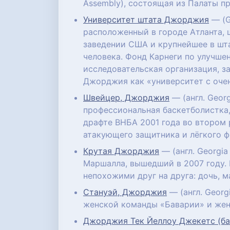
Assembly), состоящая из Палаты п
Университет штата Джорджия
— (G
расположенный в городе Атланта, 
заведении США и крупнейшее в шта
человека. Фонд Карнеги по улучшен
исследовательская организация, 
Джорджия как «университет с оче
Швейцер, Джорджия
— (англ. Georg
профессиональная баскетболистка
драфте ВНБА 2001 года во втором
атакующего защитника и лёгкого ф
Крутая Джорджия
— (англ. Georgi
Маршалла, вышедший в 2007 году.
непохожими друг на друга: дочь, м
Стануэй, Джорджия
— (англ. Georg
женской команды «Баварии» и жен
Джорджия Тек Йеллоу Джекетс (ба