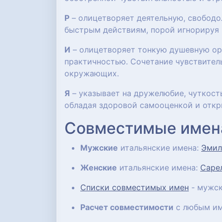
Р
– олицетворяет деятельную, свобод
быстрым действиям, порой игнорируя 
И
– олицетворяет тонкую душевную орг
практичностью. Сочетание чувствител
окружающих.
Я
– указывает на дружелюбие, чуткост
обладая здоровой самооценкой и отк
Совместимые имен
Мужские
итальянские имена:
Эмил
Женские
итальянские имена:
Саре
Списки совместимых имен
- мужск
Расчет совместимости
с любым им