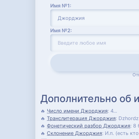
Имя №1:
Имя №2:
От
Дополнительно об 
🔥
Число имени Джорджия
: 4...
🔥
Транслитерация Джорджия
: Dzhordzh
🔥
Фонетический разбор Джорджия
: 8
🔥
Склонение Джорджия
: И.п. (есть кт