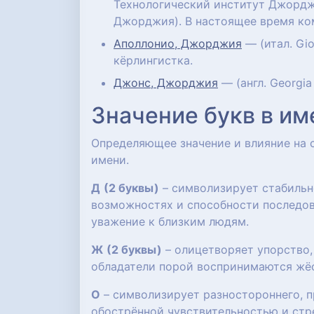
Технологический институт Джордж
Джорджия). В настоящее время ко
Аполлонио, Джорджия
— (итал. Gio
кёрлингистка.
Джонс, Джорджия
— (англ. Georgia
Значение букв в им
Определяющее значение и влияние на
имени.
Д
(2 буквы)
– символизирует стабильн
возможностях и способности последова
уважение к близким людям.
Ж
(2 буквы)
– олицетворяет упорство,
обладатели порой воспринимаются жё
О
– символизирует разностороннего, п
обострённой чувствительностью и стр