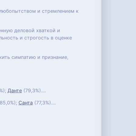
 любопытством и стремлением к
енную деловой хваткой и
ьность и строгость в оценке
жить симпатию и признание,
%);
Данте
(79,3%)....
85,0%);
Санта
(77,3%)....