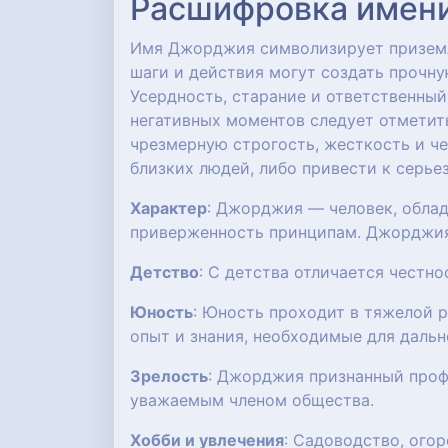
Расшифровка имени:
Имя Джорджия символизирует приземле
шаги и действия могут создать прочну
Усердность, старание и ответственный
негативных моментов следует отметит
чрезмерную строгость, жесткость и че
близких людей, либо привести к серь
Характер
: Джорджия — человек, облад
приверженность принципам. Джорджия 
Детство
: С детства отличается честн
Юность
: Юность проходит в тяжелой 
опыт и знания, необходимые для даль
Зрелость
: Джорджия признанный проф
уважаемым членом общества.
Хобби и увлечения
: Садоводство, ого