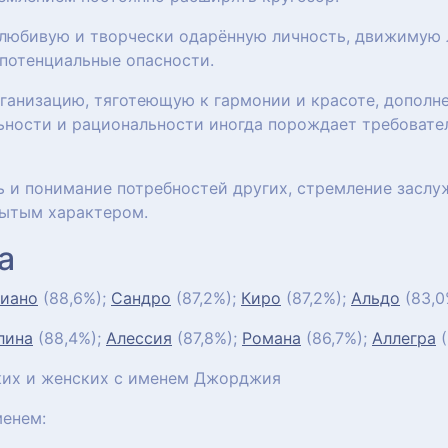
олюбивую и творчески одарённую личность, движимую
потенциальные опасности.
анизацию, тяготеющую к гармонии и красоте, дополн
ьности и рациональности иногда порождает требовател
ь и понимание потребностей других, стремление заслу
рытым характером.
а
иано
(88,6%);
Сандро
(87,2%);
Киро
(87,2%);
Альдо
(83,0
лина
(88,4%);
Алессия
(87,8%);
Романа
(86,7%);
Аллегра
(
их и женских с именем Джорджия
енем: