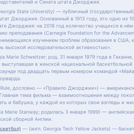
редставителей и Сената штата Джорджия.
eorgia State University) — публичный (государственный
штат Джорджия. Основанный в 1913 году, это одно из 
те Джорджия: на 2018 год количество учащихся в нём
ию преподавания (Carnegie Foundation for the Advancem
занимающаяся изучением проблем образования в США, 
нь высокой исследовательской активностью».
ia Marie Schweitzer; род. 31 января 1979 года в Гахан
, выступавшая в женской национальной баскетбольной 
 раунде под двадцать первым номером командой «Майа
орварда.
a Rule, дословно — «Правило Джорджии») — американ
 Главная тема фильма — взаимоотношения между поко
ать и бабушка, у каждой из которых свои взгляды и жи
ia Marie Stanway; родилась 3 января 1999) — английск
ской сборной Англии.
скетбол)
— (англ. Georgia Tech Yellow Jackets) — бас