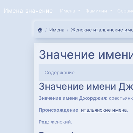
Имена-значение
Имена
Фамилии
Серв
🏠
Имена
Женские итальянские име
Значение имен
Содержание
Значение имени Д
Значение имени Джорджия
: крестьян
Происхождение
:
итальянские имена
.
Род
: женский.