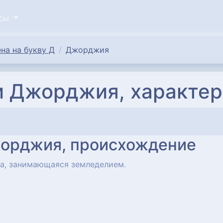
исы
на на букву Д
Джорджия
и Джорджия, характер
жорджия, происхождение
ка, занимающаяся земледелием.