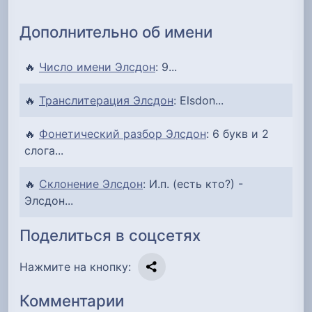
Дополнительно об имени
🔥
Число имени Элсдон
: 9...
🔥
Транслитерация Элсдон
: Elsdon...
🔥
Фонетический разбор Элсдон
: 6 букв и 2
слога...
🔥
Склонение Элсдон
: И.п. (есть кто?) -
Элсдон...
Поделиться в соцсетях
Нажмите на кнопку:
Комментарии