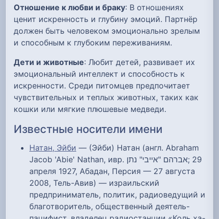
Отношение к любви и браку
: В отношениях
ценит искренность и глубину эмоций. Партнёр
должен быть человеком эмоционально зрелым
и способным к глубоким переживаниям.
Дети и животные
: Любит детей, развивает их
эмоциональный интеллект и способность к
искренности. Среди питомцев предпочитает
чувствительных и теплых животных, таких как
кошки или мягкие плюшевые медведи.
Известные носители имени
Натан, Эйби
— (Эйби) Натан (англ. Abraham
Jacob 'Abie' Nathan, ивр. אברהם "אייבי" נתן‎; 29
апреля 1927, Абадан, Персия — 27 августа
2008, Тель-Авив) — израильский
предприниматель, политик, радиоведущий и
благотворитель, общественный деятель-
пацифист, владелец радиостанции «Коль ха-