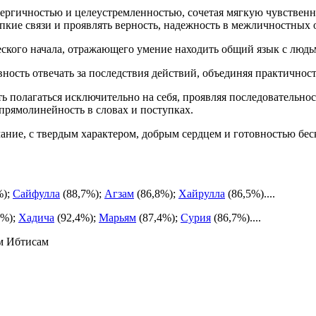
нергичностью и целеустремленностью, сочетая мягкую чувственн
пкие связи и проявлять верность, надежность в межличностных
ческого начала, отражающего умение находить общий язык с людь
вность отвечать за последствия действий, объединяя практично
ь полагаться исключительно на себя, проявляя последовательнос
прямолинейность в словах и поступках.
ание, с твердым характером, добрым сердцем и готовностью бе
%);
Сайфулла
(88,7%);
Агзам
(86,8%);
Хайрулла
(86,5%)....
3%);
Хадича
(92,4%);
Марьям
(87,4%);
Сурия
(86,7%)....
м Ибтисам