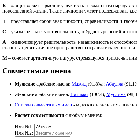
Б
– олицетворяет гармонию, нежность и романтизм наряду с э
повседневной жизни. Такие личности умеют поддерживать кре
Т
– представляет собой знак гибкости, справедливости и твор
С
– указывает на самостоятельность, твёрдость решений и гото
А
– символизирует решительность, независимость и способност
склонны ценить личное пространство, сохраняя искренность и 
М
– сочетает артистичную натуру, стремящуюся привлечь вним
Совместимые имена
Мужские
арабские имена:
Мажид
(91,8%);
Абдулла
(91,1
Женские
арабские имена:
Патимат
(100%);
Муслима
(98,
Списки совместимых имен
- мужских и женских с имене
Расчет совместимости
с любым именем:
Имя №1:
Имя №2: