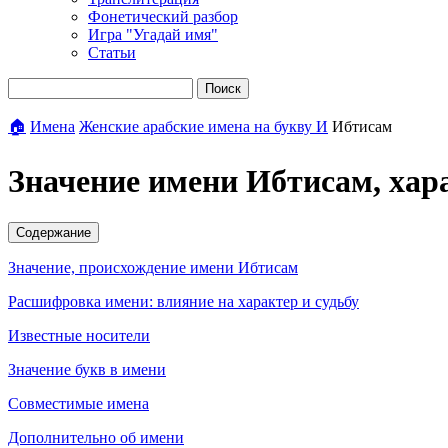
Фонетический разбор
Игра "Угадай имя"
Статьи
Поиск
🏠
Имена
Женские арабские имена на букву И
Ибтисам
Значение имени Ибтисам, хар
Содержание
Значение, происхождение имени Ибтисам
Расшифровка имени: влияние на характер и судьбу
Известные носители
Значение букв в имени
Совместимые имена
Дополнительно об имени