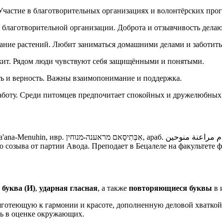
 Участие в благотворительных организациях и волонтёрских про
ик благотворительной организации. Доброта и отзывчивость дел
итание растений. Любит заниматься домашними делами и заботить
ержит. Рядом люди чувствуют себя защищёнными и понятыми.
ть и верность. Важны взаимопонимание и поддержка.
и заботу. Среди питомцев предпочитает спокойных и дружелюбны
ابت‎) — израильская сценаристка, продюсер, режиссёр и
о созыва от партии Авода. Преподает в Бецалеле на факультете 
 буква (И)
,
ударная гласная
, а также
повторяющиеся буквы
в 
готеющую к гармонии и красоте, дополненную деловой хваткой
ть в оценке окружающих.