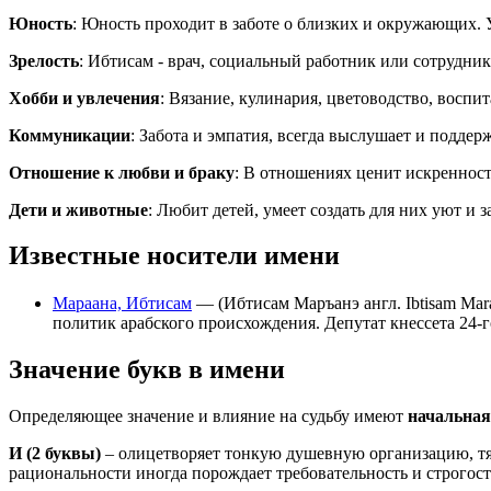
Юность
: Юность проходит в заботе о близких и окружающих.
Зрелость
: Ибтисам - врач, социальный работник или сотрудн
Хобби и увлечения
: Вязание, кулинария, цветоводство, восп
Коммуникации
: Забота и эмпатия, всегда выслушает и подд
Отношение к любви и браку
: В отношениях ценит искреннос
Дети и животные
: Любит детей, умеет создать для них уют 
Известные носители имени
Мараана, Ибтисам
— (Ибтисам Маръанэ англ. Ibtisam Mara'ana-Menuhin, ивр. אִבְּתִיסָאם מראענה-מנוחין‎, араб. سام مراعنة منوحين
политик арабского происхождения. Депутат кнессета 24-г
Значение букв в имени
Определяющее значение и влияние на судьбу имеют
начальная
И
(2 буквы)
– олицетворяет тонкую душевную организацию, тя
рациональности иногда порождает требовательность и строгос