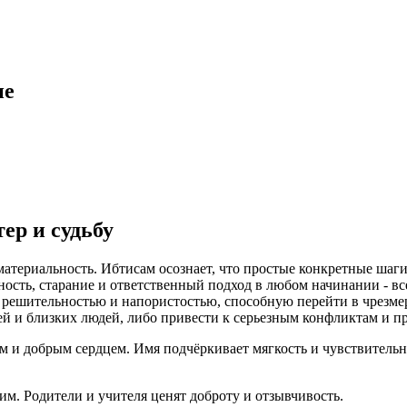
ие
ер и судьбу
атериальность. Ибтисам осознает, что простые конкретные шаги
ность, старание и ответственный подход в любом начинании - в
 решительностью и напористостью, способную перейти в чрезмер
ей и близких людей, либо привести к серьезным конфликтам и 
 и добрым сердцем. Имя подчёркивает мягкость и чувствительно
им. Родители и учителя ценят доброту и отзывчивость.