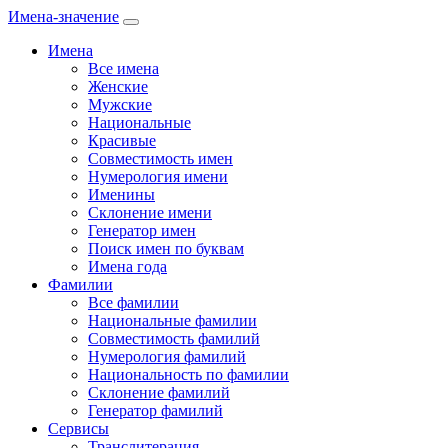
Имена-значение
Имена
Все имена
Женские
Мужские
Национальные
Красивые
Совместимость имен
Нумерология имени
Именины
Склонение имени
Генератор имен
Поиск имен по буквам
Имена года
Фамилии
Все фамилии
Национальные фамилии
Совместимость фамилий
Нумерология фамилий
Национальность по фамилии
Склонение фамилий
Генератор фамилий
Сервисы
Транслитерация