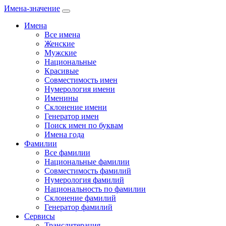
Имена-значение
Имена
Все имена
Женские
Мужские
Национальные
Красивые
Совместимость имен
Нумерология имени
Именины
Склонение имени
Генератор имен
Поиск имен по буквам
Имена года
Фамилии
Все фамилии
Национальные фамилии
Совместимость фамилий
Нумерология фамилий
Национальность по фамилии
Склонение фамилий
Генератор фамилий
Сервисы
Транслитерация