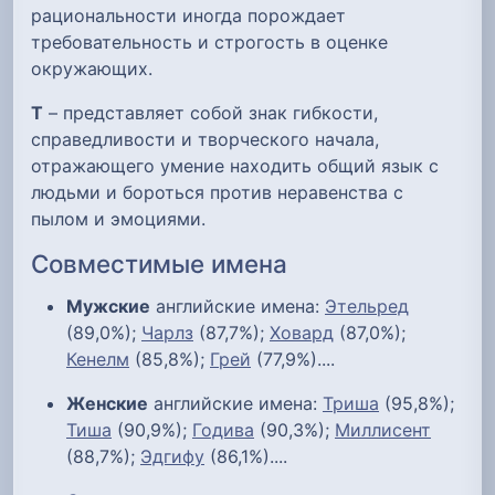
рациональности иногда порождает
требовательность и строгость в оценке
окружающих.
Т
– представляет собой знак гибкости,
справедливости и творческого начала,
отражающего умение находить общий язык с
людьми и бороться против неравенства с
пылом и эмоциями.
Совместимые имена
Мужские
английские имена:
Этельред
(89,0%);
Чарлз
(87,7%);
Ховард
(87,0%);
Кенелм
(85,8%);
Грей
(77,9%)....
Женские
английские имена:
Триша
(95,8%);
Тиша
(90,9%);
Годива
(90,3%);
Миллисент
(88,7%);
Эдгифу
(86,1%)....