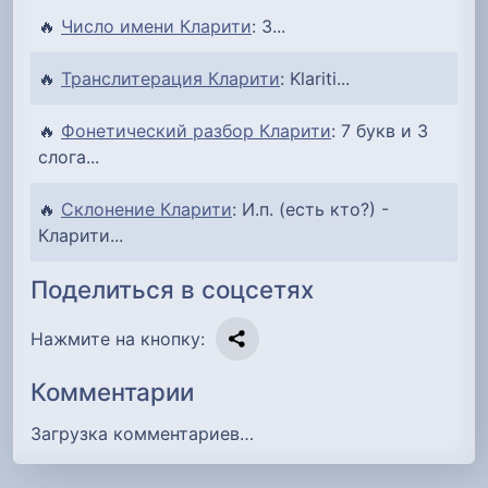
🔥
Число имени Кларити
: 3...
🔥
Транслитерация Кларити
: Klariti...
🔥
Фонетический разбор Кларити
: 7 букв и 3
слога...
🔥
Склонение Кларити
: И.п. (есть кто?) -
Кларити...
Поделиться в соцсетях
Нажмите на кнопку:
Комментарии
Загрузка комментариев…