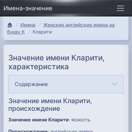
Имена-значение
🏠
Имена
Женские английские имена на
букву К
Кларити
Значение имени Кларити,
характеристика
Содержание
Значение имени Кларити,
происхождение
Значение имени Кларити
: ясность.
Происхождение
:
английские имена
.