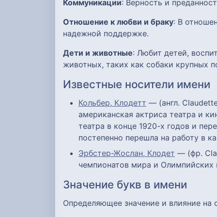
Коммуникации
: Верность и преданност
Отношение к любви и браку
: В отноше
надежной поддержке.
Дети и животные
: Любит детей, восп
животных, таких как собаки крупных п
Известные носители имени
Кольбер, Клодетт
— (англ. Claudet
американская актриса театра и ки
театра в конце 1920-х годов и пер
постепенно перешла на работу в к
Эрбстер-Жослан, Клодет
— (фр. Cla
чемпионатов мира и Олимпийских 
Значение букв в имени
Определяющее значение и влияние на