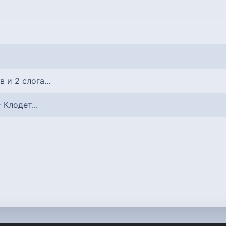
в и 2 слога...
- Клодет...