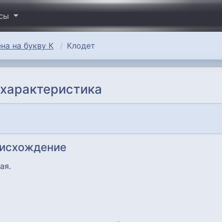
исы
на на букву К
Клодет
 характеристика
оисхождение
ая.