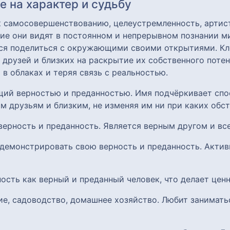
 на характер и судьбу
к самосовершенствованию, целеустремленность, артист
ие они видят в постоянном и непрерывном познании м
тся поделиться с окружающими своими открытиями. Кло
я друзей и близких на раскрытие их собственного поте
 в облаках и теряя связь с реальностью.
щий верностью и преданностью. Имя подчёркивает спо
им друзьям и близким, не изменяя им ни при каких обст
 верность и преданность. Является верным другом и вс
 демонстрировать свою верность и преданность. Актив
ность как верный и преданный человек, что делает цен
ие, садоводство, домашнее хозяйство. Любит занимат