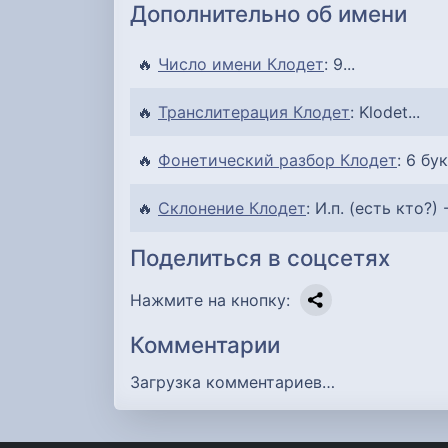
Дополнительно об имени
🔥
Число имени Клодет
: 9...
🔥
Транслитерация Клодет
: Klodet...
🔥
Фонетический разбор Клодет
: 6 бук
🔥
Склонение Клодет
: И.п. (есть кто?) 
Поделиться в соцсетях
Нажмите на кнопку:
Комментарии
Загрузка комментариев…