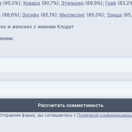
м
(95,0%);
Ховард
(90,7%);
Этельред
(89,9%);
Грей
(83,2
а
(88,6%);
Эдгифу
(85,1%);
Миллисент
(85,0%);
Триша
(85
их и женских с именем Клодет
енем:
Рассчитать совместимость
Отправляя форму, вы соглашаетесь с
Политикой конфиденциаль