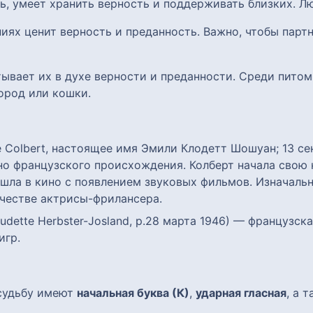
ь, умеет хранить верность и поддерживать близких. Лю
ниях ценит верность и преданность. Важно, чтобы парт
итывает их в духе верности и преданности. Среди пито
ород или кошки.
te Colbert, настоящее имя Эмили Клодетт Шошуан; 13 с
но французского происхождения. Колберт начала свою
ешла в кино с появлением звуковых фильмов. Изначально
ачестве актрисы-фрилансера.
udette Herbster-Josland, р.28 марта 1946) — французс
игр.
 судьбу имеют
начальная буква (К)
,
ударная гласная
, а 