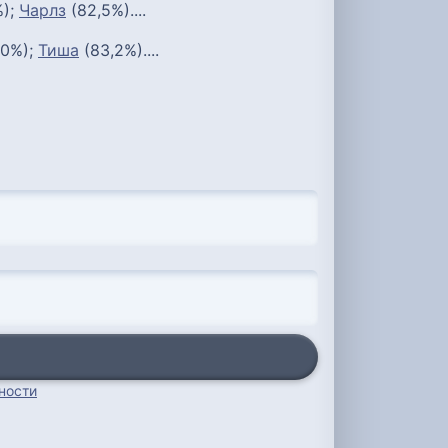
%);
Чарлз
(82,5%)....
,0%);
Тиша
(83,2%)....
ности