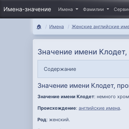
Имена-значение
Имена
Фамилии
Серв
🏠
Имена
Женские английские име
Значение имени Клодет,
Содержание
Значение имени Клодет, пр
Значение имени Клодет
: немного хром
Происхождение
:
английские имена
.
Род
: женский.