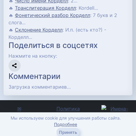
🔥
Число имени Корделл
: 2...
🔥
Транслитерация Корделл
: Kordell...
🔥
Фонетический разбор Корделл
: 7 букв и 2
слога...
🔥
Склонение Корделл
: И.п. (есть кто?) -
Корделл...
Поделиться в соцсетях
Нажмите на кнопку:
Комментарии
Загрузка комментариев…
✉
Политика
Отправить
конфиденциальности
Мы используем cookie для улучшения работы сайта.
сообщение
imena-znachenie.ru, ©
Подробнее
2012-2026
Принять