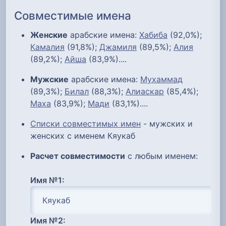
Совместимые имена
Женские
арабские имена:
Хабиба
(92,0%);
Камалия
(91,8%);
Джамиля
(89,5%);
Алия
(89,2%);
Айша
(83,9%)....
Мужские
арабские имена:
Мухаммад
(89,3%);
Билал
(88,3%);
Алиаскар
(85,4%);
Маха
(83,9%);
Мади
(83,1%)....
Списки совместимых имен
- мужских и
женских с именем Кяукаб
Расчет совместимости
с любым именем:
Имя №1:
Имя №2: