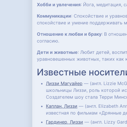
Хобби и увлечения
: Йога, медитация,
Коммуникации
: Спокойствие и уравно
спокойствие и умение поддерживать м
Отношение к любви и браку
: В отноше
согласию.
Дети и животные
: Любит детей, восп
уравновешенных животных, таких как 
Известные носител
Лиззи Магуайер
— (англ. Lizzie M
школьницы Лиззи, роль которой ис
Создателем шоу стала Терри Минс
Каплан, Лиззи
— (англ. Elizabeth A
известная по фильмам «Дрянные де
Гардинер, Лиззи
— (англ. Lizzy Gar