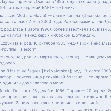
. Лауреат премии «Оскар» в 1995 году за её работу н
94), а также премий BAFTA и «Тони».
he Lizzie McGuire Movie) — фильм канала «Дисней», ос
а состоялась 2 мая 2003 года. Режиссёрами стали Дж
ot; родилась 1 марта 1996), более известная как Лиззи Ар
ющий клуба «Рейнджерс» и сборной Шотландии.
 «Lzzy» Hale; род. 10 октября 1983, Ред-Лайон, Пенсил
-группы Halestorm.
ré [bʁɔʃ.ʁe], род. 22 марта 1985, Париж) — французская
родюсер.
Ann "Lizzie" Velásquez [ˈlɪzi vəˈlæskɛz]; род. 13 марта 1
тиватор. Носительница редчайшей болезни — синдрома
 один или два человека в мире.
Mercier Descloux; 16 декабря 1956, Париж — 20 апреля 
ии, прославившаяся как начинательница стиля worldbe
музыки. Занималась также живописью и поэзией.
 Linda Elizabeth «Lizzie» Borden; 3 февраля 1958, Детр