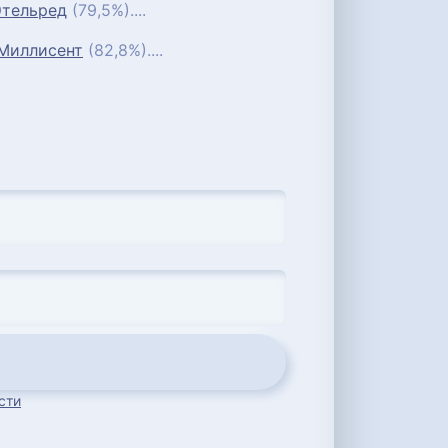
Этельред
(79,5%)....
Миллисент
(82,8%)....
сти