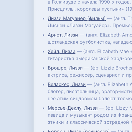
в Голливуде с начала 1990-х годов
Присциллы, королевы пустыни» (19
Лиззи Магуайер (фильм)
— (англ. T
Дисней «Лиззи Магуайер». Премьер
Арнот, Лиззи
— (англ. Elizabeth Arn
шотландская футболистка, напада
Хейл, Лиззи
— (англ. Elizabeth Mae
гитаристка американской хард-рок
Брошре, Лиззи
— (фр. Lizzie Broche
актриса, режиссёр, сценарист и п
Веласкес, Лиззи
— (англ. Elizabeth 
блогер, писательница, оратор-мо
неё этим синдромом болеют только
Мерсье-Деклу, Лиззи
— (фр. Lizzy 
певица и музыкант родом из Франц
этники и классической эстрадной 
Борден, Лиззи (режиссёр)
— (англ.