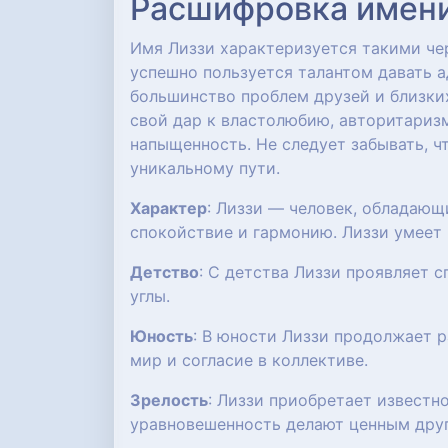
Расшифровка имени:
Имя Лиззи характеризуется такими чер
успешно пользуется талантом давать а
большинство проблем друзей и близких
свой дар к властолюбию, авторитариз
напыщенность. Не следует забывать, 
уникальному пути.
Характер
: Лиззи — человек, обладаю
спокойствие и гармонию. Лиззи умеет 
Детство
: С детства Лиззи проявляет 
углы.
Юность
: В юности Лиззи продолжает 
мир и согласие в коллективе.
Зрелость
: Лиззи приобретает известн
уравновешенность делают ценным друг