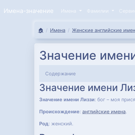
Имена-значение
Имена
Фамилии
Серв
🏠
Имена
Женские английские имен
Значение имени
Содержание
Значение имени Ли
Значение имени Лиззи
: бог – моя прися
Происхождение
:
английские имена
.
Род
: женский.