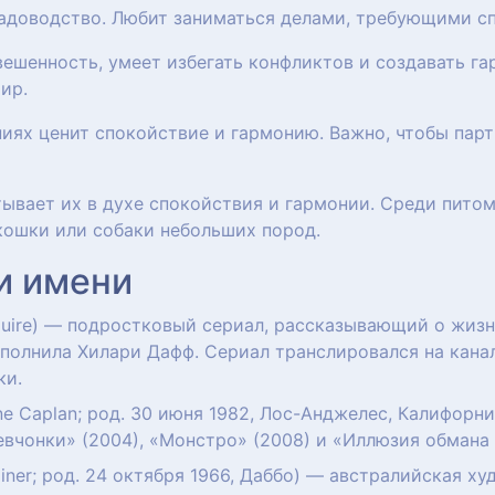
 садоводство. Любит заниматься делами, требующими с
вешенность, умеет избегать конфликтов и создавать га
ир.
ниях ценит спокойствие и гармонию. Важно, чтобы пар
итывает их в духе спокойствия и гармонии. Среди пито
кошки или собаки небольших пород.
и имени
cGuire) — подростковый сериал, рассказывающий о жиз
полнила Хилари Дафф. Сериал транслировался на канал
ки.
nne Caplan; род. 30 июня 1982, Лос-Анджелес, Калифор
вчонки» (2004), «Монстро» (2008) и «Иллюзия обмана 2
diner; род. 24 октября 1966, Даббо) — австралийская 