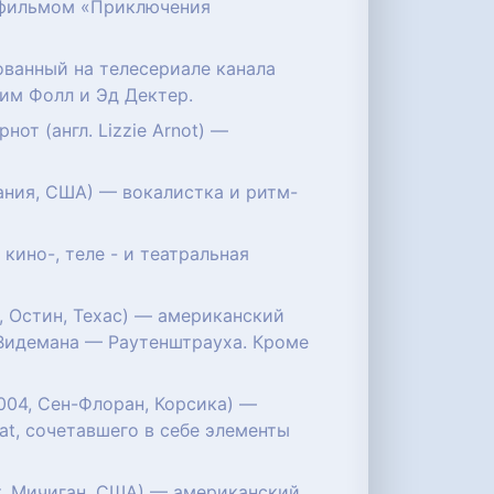
ад фильмом «Приключения
нованный на телесериале канала
им Фолл и Эд Дектер.
нот (англ. Lizzie Arnot) —
ьвания, США) — вокалистка и ритм-
 кино-, теле - и театральная
989, Остин, Техас) — американский
 Видемана — Раутенштрауха. Кроме
2004, Сен-Флоран, Корсика) —
at, сочетавшего в себе элементы
ойт, Мичиган, США) — американский