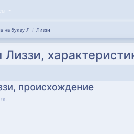
исы
а на букву Л
Лиззи
 Лиззи, характеристи
ззи, происхождение
га.