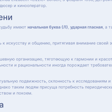
дюсер и кинооператор.
ени
 судьбу имеют
начальная буква (Л)
,
ударная гласная
, а 
ь к искусству и общению, притягивая внимание своей
шевную организацию, тяготеющую к гармонии и красот
ьности и рациональности иногда порождает требовател
уальную подвижность, склонность к исследованиям и 
днако таким людям присуща потребность периодически
ством и покоем.
а