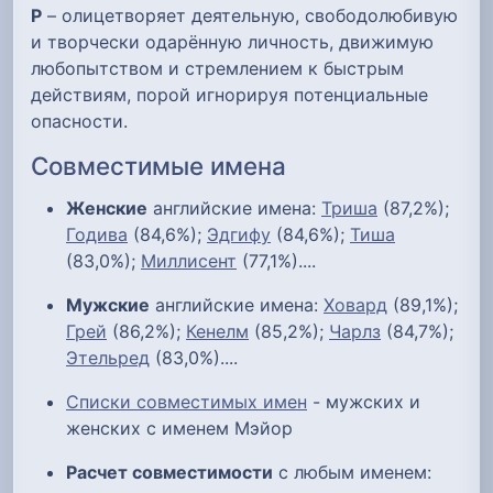
Р
– олицетворяет деятельную, свободолюбивую
и творчески одарённую личность, движимую
любопытством и стремлением к быстрым
действиям, порой игнорируя потенциальные
опасности.
Совместимые имена
Женские
английские имена:
Триша
(87,2%);
Годива
(84,6%);
Эдгифу
(84,6%);
Тиша
(83,0%);
Миллисент
(77,1%)....
Мужские
английские имена:
Ховард
(89,1%);
Грей
(86,2%);
Кенелм
(85,2%);
Чарлз
(84,7%);
Этельред
(83,0%)....
Списки совместимых имен
- мужских и
женских с именем Мэйор
Расчет совместимости
с любым именем: