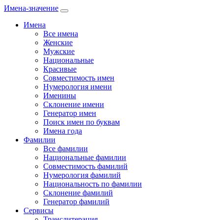
Имена-значение
Имена
Все имена
Женские
Мужские
Национальные
Красивые
Совместимость имен
Нумерология имени
Именины
Склонение имени
Генератор имен
Поиск имен по буквам
Имена года
Фамилии
Все фамилии
Национальные фамилии
Совместимость фамилий
Нумерология фамилий
Национальность по фамилии
Склонение фамилий
Генератор фамилий
Сервисы
Транслитерация