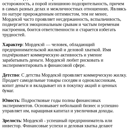
осторожность, а порой излишнюю подозрительность, причем
в самых разных делах и межличностных отношениях. Являясь
по натуре прирожденным оптимистом, тем не менее,
Мордекэй часто проявляет несдержанность, вспыльчивость,
подвергается эмоциональным срывам и частым переменам
настроения, боится ответственности и старается избегать
трудностей.
Характер
: Мордекэй — человек, обладающий
предпринимательской жилкой и деловой хваткой. Имя
подчёркивает коммерческую активность и умение
зарабатывать деньги. Мордекэй любит рисковать и
экспериментировать в финансовой сфере.
Детство
: С детства Мордекэй проявляет коммерческую жилку.
Продает самодельные товары соседям и одноклассникам,
копит деньги и вкладывает их в покупку акций и ценных
бумаг.
Юность
: Подростковые годы полны финансовых
экспериментов. Основывает небольшой бизнес и успешно
управляет им, наращивая капитал и увеличивая доходы.
Зрелость
: Мордекэй - успешный предприниматель или
инвестор. Финансовые успехи и деловая хватка делают