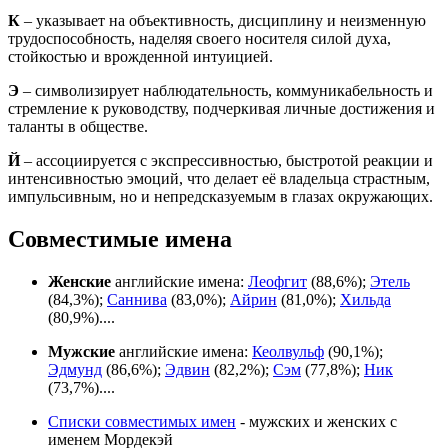
К
– указывает на объективность, дисциплину и неизменную
трудоспособность, наделяя своего носителя силой духа,
стойкостью и врожденной интуицией.
Э
– символизирует наблюдательность, коммуникабельность и
стремление к руководству, подчеркивая личные достижения и
таланты в обществе.
Й
– ассоциируется с экспрессивностью, быстротой реакции и
интенсивностью эмоций, что делает её владельца страстным,
импульсивным, но и непредсказуемым в глазах окружающих.
Совместимые имена
Женские
английские имена:
Леофгит
(88,6%);
Этель
(84,3%);
Саннива
(83,0%);
Айрин
(81,0%);
Хильда
(80,9%)....
Мужские
английские имена:
Кеолвульф
(90,1%);
Эдмунд
(86,6%);
Эдвин
(82,2%);
Сэм
(77,8%);
Ник
(73,7%)....
Списки совместимых имен
- мужских и женских с
именем Мордекэй