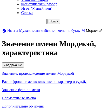
Фонетический разбор
Игра "Угадай имя"
Статьи
Поиск
🏠
Имена
Мужские английские имена на букву М
Мордекэй
Значение имени Мордекэй,
характеристика
Содержание
Значение, происхождение имени Мордекэй
Расшифровка имени: влияние на характер и судьбу
Значение букв в имени
Совместимые имена
Дополнительно об имени