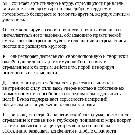
М
– сочетает артистичную натуру, стремящуюся привлечь
внимание, с твердым характером, добрым сердцем и
готовностью бескорыстно помогать другим, жертвуя личным
удобством.
О
– символизирует разностороннего, проницательного и
интеллектуального человека, обладающего практической
смекалкой, обострённой чувствительностью и стремлением
постоянно расширять кругозор.
Р
– олицетворяет деятельную, свободолюбивую и творчески
одарённую личность, движимую любопытством и
стремлением к быстрым действиям, порой игнорируя
потенциальные опасности.
Д
– символизирует стабильность, рассудительность и
внутреннюю силу, отличаясь уверенностью в собственных
возможностях и способности последовательно достигать
целей. Буква подчеркивает серьезность намерений,
обязательность и уважение к близким людям.
Е
– воплощает острый аналитический склад ума, постоянное
стремление к познанию и глубокому пониманию мира вокруг.
Такие люди активны, целеустремлённы и способны
эффективно разрешать конфликты и любые сложности.