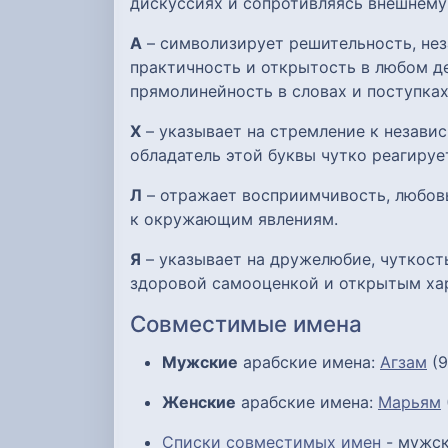
дискуссиях и сопротивляясь внешнему
А
– символизирует решительность, нез
практичность и открытость в любом де
прямолинейность в словах и поступках
Х
– указывает на стремление к незави
обладатель этой буквы чутко реагиру
Л
– отражает восприимчивость, любов
к окружающим явлениям.
Я
– указывает на дружелюбие, чуткост
здоровой самооценкой и открытым ха
Совместимые имена
Мужские
арабские имена:
Агзам
(9
Женские
арабские имена:
Марьям
Списки совместимых имен
- мужск