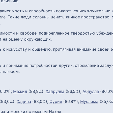
 влиянию.
ависимость и способность полагаться исключительно н
ле. Такие люди склонны ценить личное пространство, 
.
симости и свободе, подкрепленное твёрдостью убежде
ет на оценку окружающих.
ь к искусству и общению, притягивая внимание своей
ь и понимание потребностей других, стремление заслу
рактером.
0,0%);
Мажид
(88,9%);
Хайрулла
(86,5%);
Абдулла
(86,0%
(93,0%);
Хадича
(88,0%);
Сурия
(86,8%);
Муслима
(85,0%
их и женских с именем Нахля