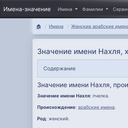
Имена-значение
Имена
Фамилии
Серв
🏠
Имена
Женские арабские имена
Значение имени Нахля, 
Содержание
Значение имени Нахля, про
Значение имени Нахля
: пчелка.
Происхождение
:
арабские имена
.
Род
: женский.