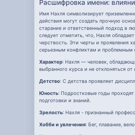
Расшифровка имени: влияние
Имя Нахля символизирует приземленнос
действия могут создать прочную основ
старание и ответственный подход в лю
следует отметить, что, Нахля обладае
черствость. Эти черты и проявления х
серьезным конфликтам и проблемным 
Характер
: Нахля — человек, обладаю
выбранного курса и не отклоняться от 
Детство
: С детства проявляет дисцип
Юность
: Подростковые годы проходят
подготовки и знаний.
Зрелость
: Нахля - признанный профес
Хобби и увлечения
: Бег, плавание, ве