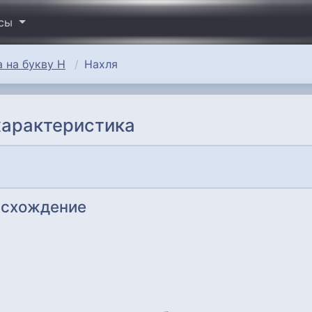
исы
 на букву Н
Нахля
характеристика
исхождение