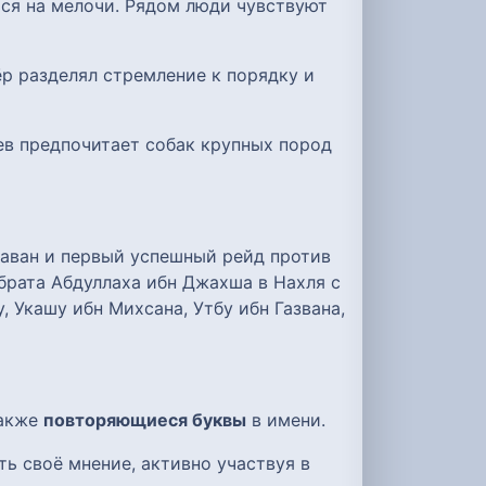
ься на мелочи. Рядом люди чувствуют
ёр разделял стремление к порядку и
ев предпочитает собак крупных пород
брата Абдуллаха ибн Джахша в Нахля с
, Укашу ибн Михсана, Утбу ибн Газвана,
также
повторяющиеся буквы
в имени.
ь своё мнение, активно участвуя в