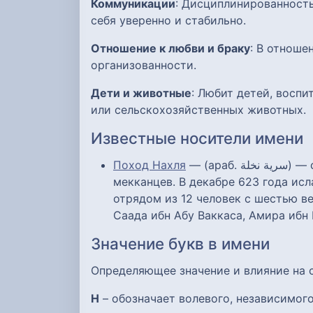
Коммуникации
: Дисциплинированность
себя уверенно и стабильно.
Отношение к любви и браку
: В отноше
организованности.
Дети и животные
: Любит детей, восп
или сельскохозяйственных животных.
Известные носители имени
Поход Нахля
— (араб. سرية نخلة‎) — седьмой рейд мединских мусульман на мекканский караван и первый успешный рейд против
мекканцев. В декабре 623 года ис
отрядом из 12 человек с шестью ве
Саада ибн Абу Ваккаса, Амира ибн 
Значение букв в имени
Определяющее значение и влияние на
Н
– обозначает волевого, независимого