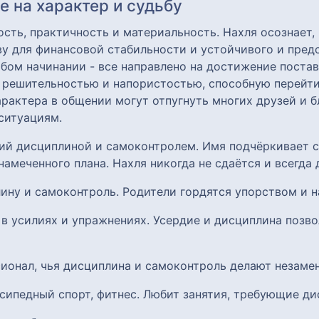
 на характер и судьбу
ть, практичность и материальность. Нахля осознает,
у для финансовой стабильности и устойчивого и пред
бом начинании - все направлено на достижение поста
т решительностью и напористостью, способную перейти
арактера в общении могут отпугнуть многих друзей и б
ситуациям.
щий дисциплиной и самоконтролем. Имя подчёркивает 
намеченного плана. Нахля никогда не сдаётся и всегда 
лину и самоконтроль. Родители гордятся упорством и 
 в усилиях и упражнениях. Усердие и дисциплина позв
сионал, чья дисциплина и самоконтроль делают незам
лосипедный спорт, фитнес. Любит занятия, требующие д