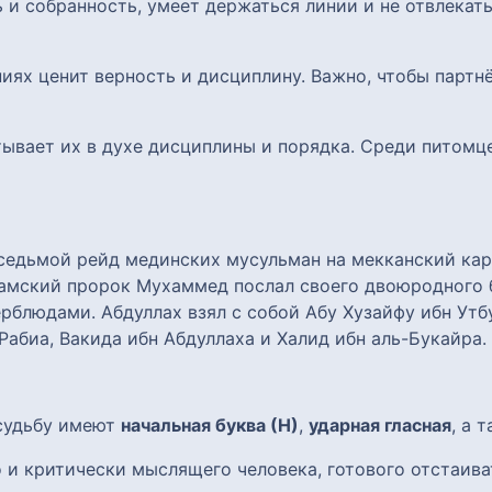
 и собранность, умеет держаться линии и не отвлекат
ниях ценит верность и дисциплину. Важно, чтобы партн
итывает их в духе дисциплины и порядка. Среди питомц
ламский пророк Мухаммед послал своего двоюродного 
рблюдами. Абдуллах взял с собой Абу Хузайфу ибн Утбу
Рабиа, Вакида ибн Абдуллаха и Халид ибн аль-Букайра.
 судьбу имеют
начальная буква (Н)
,
ударная гласная
, а 
 и критически мыслящего человека, готового отстаиват