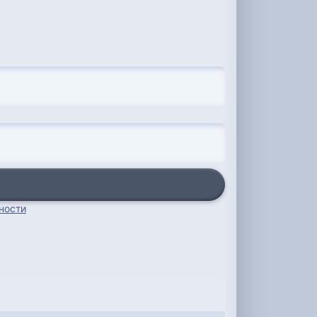
ности