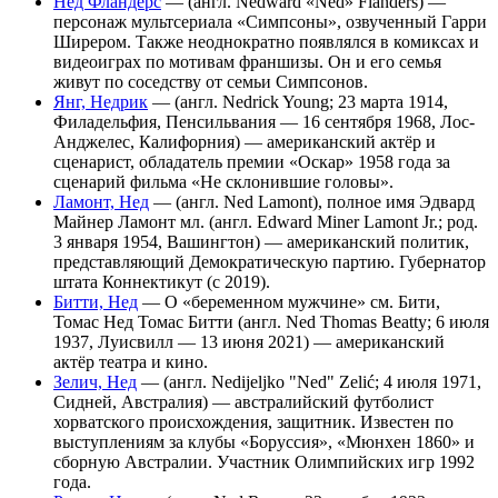
Нед Фландерс
— (англ. Nedward «Ned» Flanders) —
персонаж мультсериала «Симпсоны», озвученный Гарри
Ширером. Также неоднократно появлялся в комиксах и
видеоиграх по мотивам франшизы. Он и его семья
живут по соседству от семьи Симпсонов.
Янг, Недрик
— (англ. Nedrick Young; 23 марта 1914,
Филадельфия, Пенсильвания — 16 сентября 1968, Лос-
Анджелес, Калифорния) — американский актёр и
сценарист, обладатель премии «Оскар» 1958 года за
сценарий фильма «Не склонившие головы».
Ламонт, Нед
— (англ. Ned Lamont), полное имя Эдвард
Майнер Ламонт мл. (англ. Edward Miner Lamont Jr.; род.
3 января 1954, Вашингтон) — американский политик,
представляющий Демократическую партию. Губернатор
штата Коннектикут (с 2019).
Битти, Нед
— О «беременном мужчине» см. Бити,
Томас Нед Томас Битти (англ. Ned Thomas Beatty; 6 июля
1937, Луисвилл — 13 июня 2021) — американский
актёр театра и кино.
Зелич, Нед
— (англ. Nedijeljko "Ned" Zelić; 4 июля 1971,
Сидней, Австралия) — австралийский футболист
хорватского происхождения, защитник. Известен по
выступлениям за клубы «Боруссия», «Мюнхен 1860» и
сборную Австралии. Участник Олимпийских игр 1992
года.