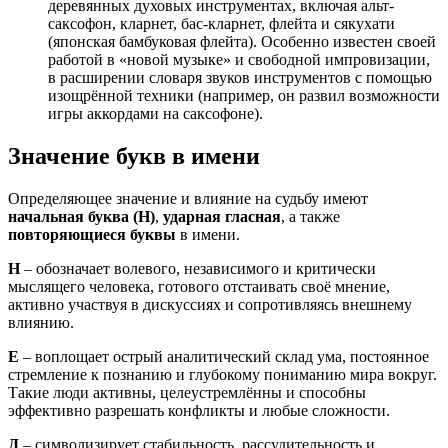
деревянных духовых инструментах, включая альт-
саксофон, кларнет, бас-кларнет, флейта и сякухати
(японская бамбуковая флейта). Особенно известен своей
работой в «новой музыке» и свободной импровизации,
в расширении словаря звуков инструментов с помощью
изощрённой техники (например, он развил возможности
игры аккордами на саксофоне).
Значение букв в имени
Определяющее значение и влияние на судьбу имеют
начальная буква (Н)
,
ударная гласная
, а также
повторяющиеся буквы
в имени.
Н
– обозначает волевого, независимого и критически
мыслящего человека, готового отстаивать своё мнение,
активно участвуя в дискуссиях и сопротивляясь внешнему
влиянию.
Е
– воплощает острый аналитический склад ума, постоянное
стремление к познанию и глубокому пониманию мира вокруг.
Такие люди активны, целеустремлённы и способны
эффективно разрешать конфликты и любые сложности.
Д
– символизирует стабильность, рассудительность и