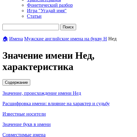
Фонетический разбор
Игра "Угадай имя"
Статьи
Поиск
🏠
Имена
Мужские английские имена на букву Н
Нед
Значение имени Нед,
характеристика
Содержание
Значение, происхождение имени Нед
Расшифровка имени: влияние на характер и судьбу
Известные носители
Значение букв в имени
Совместимые имена