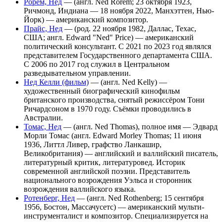
Рорем, Нед
— (англ. Ned Rorem; 23 октября 1923,
Ричмонд, Индиана — 18 ноября 2022, Манхэттен, Нью-
Йорк) — американский композитор.
Прайс, Нед
— (род. 22 ноября 1982, Даллас, Техас,
США; англ. Edward "Ned" Price) — американский
политический консультант. С 2021 по 2023 год являлся
представителем Государственного департамента США.
С 2006 по 2017 год служил в Центральном
разведывательном управлении.
Нед Келли (фильм)
— (англ. Ned Kelly) —
художественный биографический кинофильм
британского производства, снятый режиссёром Тони
Ричардсоном в 1970 году. Съёмки проводились в
Австралии.
Томас, Нед
— (англ. Ned Thomas), полное имя — Эдвард
Морли Томас (англ. Edward Morley Thomas; 11 июня
1936, Литтл Ливер, графство Ланкашир,
Великобритания) — английский и валлийский писатель,
литературный критик, литературовед. Историк
современной английской поэзии. Представитель
национального возрождения Уэльса и сторонник
возрождения валлийского языка.
Ротенберг, Нед
— (англ. Ned Rothenberg; 15 сентября
1956, Бостон, Массачусетс) — американский мульти-
инструменталист и композитор. Специализируется на