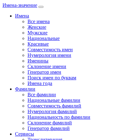
Имена-значение
Имена
Все имена
Женские
Мужские
Национальные
Красивые
Совместимость имен
Нумерология имени
Именины
Склонение имени
Генератор имен
Поиск имен по буквам
Имена года
Фамилии
Все фамилии
Национальные фамилии
Совместимость фамилий
Нумерология фамилий
Национальность по фамилии
Склонение фамилий
Генератор фамилий
Сервисы
Транслитерация