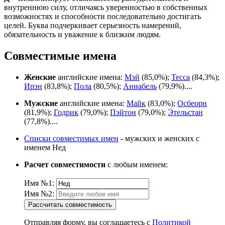
внутреннюю силу, отличаясь уверенностью в собственных
возможностях и способности последовательно достигать
целей. Буква подчеркивает серьезность намерений,
обязательность и уважение к близким людям.
Совместимые имена
Женские
английские имена:
Мэй
(85,0%);
Тесса
(84,3%);
Ирэн
(83,8%);
Пола
(80,5%);
Аннабель
(79,9%)....
Мужские
английские имена:
Майк
(83,0%);
Осбеорн
(81,9%);
Годрик
(79,0%);
Пэйтон
(79,0%);
Этельстан
(77,8%)....
Списки совместимых имен
- мужских и женских с
именем Нед
Расчет совместимости
с любым именем:
Имя №1:
Имя №2:
Рассчитать совместимость
Отправляя форму, вы соглашаетесь с
Политикой