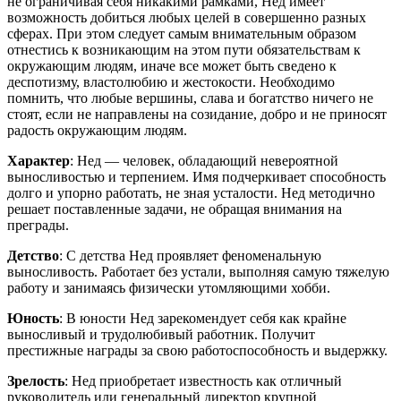
не ограничивая себя никакими рамками, Нед имеет
возможность добиться любых целей в совершенно разных
сферах. При этом следует самым внимательным образом
отнестись к возникающим на этом пути обязательствам к
окружающим людям, иначе все может быть сведено к
деспотизму, властолюбию и жестокости. Необходимо
помнить, что любые вершины, слава и богатство ничего не
стоят, если не направлены на созидание, добро и не приносят
радость окружающим людям.
Характер
: Нед — человек, обладающий невероятной
выносливостью и терпением. Имя подчеркивает способность
долго и упорно работать, не зная усталости. Нед методично
решает поставленные задачи, не обращая внимания на
преграды.
Детство
: С детства Нед проявляет феноменальную
выносливость. Работает без устали, выполняя самую тяжелую
работу и занимаясь физически утомляющими хобби.
Юность
: В юности Нед зарекомендует себя как крайне
выносливый и трудолюбивый работник. Получит
престижные награды за свою работоспособность и выдержку.
Зрелость
: Нед приобретает известность как отличный
руководитель или генеральный директор крупной