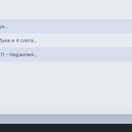
ya...
 букв и 4 слога...
о?) - Ниджелия...