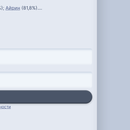
%);
Айрин
(81,8%)....
ности