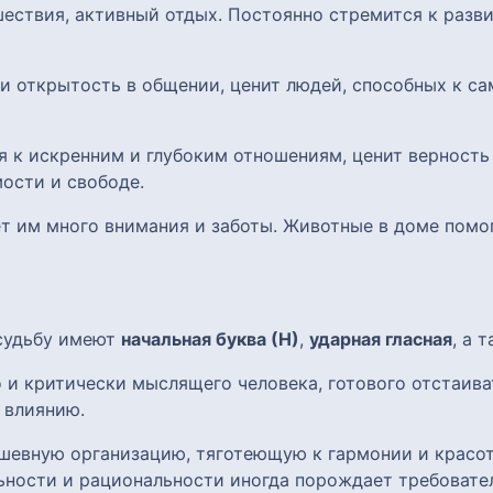
ешествия, активный отдых. Постоянно стремится к раз
 и открытость в общении, ценит людей, способных к 
я к искренним и глубоким отношениям, ценит верность
ости и свободе.
ет им много внимания и заботы. Животные в доме помо
 судьбу имеют
начальная буква (Н)
,
ударная гласная
, а 
 и критически мыслящего человека, готового отстаиват
 влиянию.
шевную организацию, тяготеющую к гармонии и красот
ьности и рациональности иногда порождает требовател