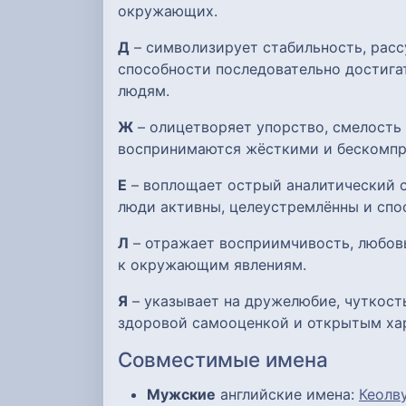
окружающих.
Д
– символизирует стабильность, расс
способности последовательно достигат
людям.
Ж
– олицетворяет упорство, смелость
воспринимаются жёсткими и бескомпр
Е
– воплощает острый аналитический с
люди активны, целеустремлённы и спо
Л
– отражает восприимчивость, любов
к окружающим явлениям.
Я
– указывает на дружелюбие, чуткост
здоровой самооценкой и открытым ха
Совместимые имена
Мужские
английские имена:
Кеолв