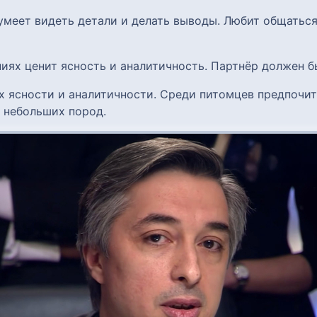
 умеет видеть детали и делать выводы. Любит общатьс
ниях ценит ясность и аналитичность. Партнёр должен 
 их ясности и аналитичности. Среди питомцев предпоч
 небольших пород.