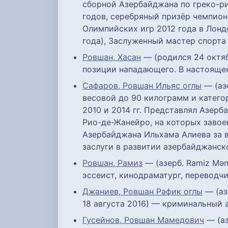
сборной Азербайджана по греко-ри
годов, серебряный призёр чемпион
Олимпийских игр 2012 года в Лондо
года), Заслуженный мастер спорта 
Ровшан, Хасан
— (родился 24 октяб
позиции нападающего. В настоящее
Сафаров, Ровшан Ильяс оглы
— (аз
весовой до 90 килограмм и катего
2010 и 2014 гг. Представлял Азер
Рио-де-Жанейро, на которых завое
Азербайджана Ильхама Алиева за в
заслуги в развитии азербайджанск
Ровшан, Рамиз
— (азерб. Ramiz Məm
эссеист, кинодраматург, переводч
Джаниев, Ровшан Рафик оглы
— (аз
18 августа 2016) — криминальный 
Гусейнов, Ровшан Мамедович
— (аз