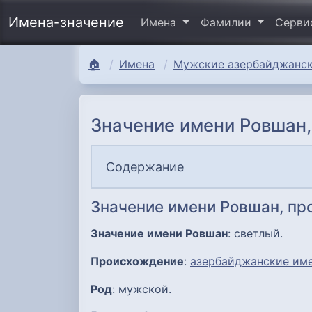
Имена-значение
Имена
Фамилии
Серв
🏠
Имена
Мужские азербайджанск
Значение имени Ровшан,
Содержание
Значение имени Ровшан, п
Значение имени Ровшан
: светлый.
Происхождение
:
азербайджанские им
Род
: мужской.