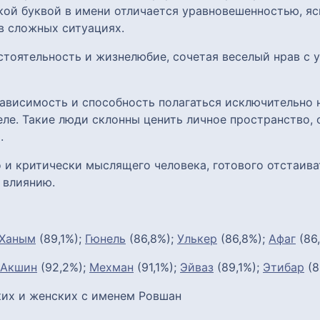
кой буквой в имени отличается уравновешенностью, яс
в сложных ситуациях.
стоятельность и жизнелюбие, сочетая веселый нрав с 
ависимость и способность полагаться исключительно н
ле. Такие люди склонны ценить личное пространство, 
.
 и критически мыслящего человека, готового отстаиват
 влиянию.
Ханым
(89,1%);
Гюнель
(86,8%);
Улькер
(86,8%);
Афаг
(86
Акшин
(92,2%);
Мехман
(91,1%);
Эйваз
(89,1%);
Этибар
(8
их и женских с именем Ровшан