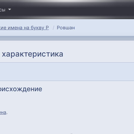
исы
ие имена на букву Р
Ровшан
 характеристика
роисхождение
ена
.