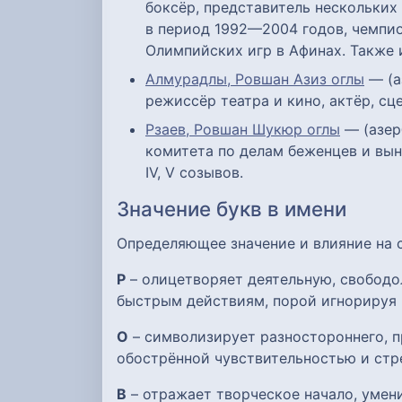
боксёр, представитель нескольких
в период 1992—2004 годов, чемпио
Олимпийских игр в Афинах. Также 
Алмурадлы, Ровшан Азиз оглы
— (аз
режиссёр театра и кино, актёр, сц
Рзаев, Ровшан Шукюр оглы
— (азерб
комитета по делам беженцев и вын
IV, V созывов.
Значение букв в имени
Определяющее значение и влияние на
Р
– олицетворяет деятельную, свобод
быстрым действиям, порой игнорируя 
О
– символизирует разностороннего, п
обострённой чувствительностью и стр
В
– отражает творческое начало, умен