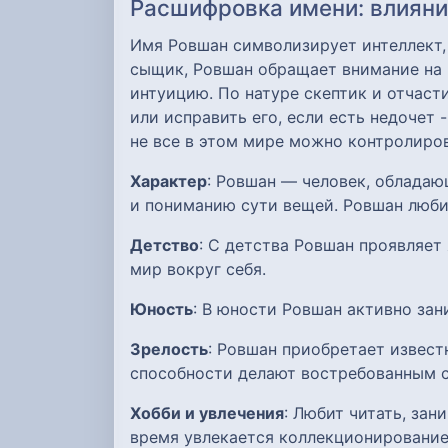
Расшифровка имени: влияние
Имя Ровшан символизирует интеллект,
сыщик, Ровшан обращает внимание на м
интуицию. По натуре скептик и отчас
или исправить его, если есть недочет 
не все в этом мире можно контролиров
Характер
: Ровшан — человек, облада
и пониманию сути вещей. Ровшан любит
Детство
: С детства Ровшан проявляет 
мир вокруг себя.
Юность
: В юности Ровшан активно зан
Зрелость
: Ровшан приобретает извест
способности делают востребованным 
Хобби и увлечения
: Любит читать, за
время увлекается коллекционирование