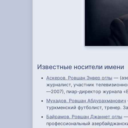
Известные носители имени
Аскеров, Ровшан Энвер оглы
— (азе
журналист, участник телевизионно
—2007), пиар-директор журнала «Б
Мухадов, Ровшан Абдурахманович
туркменский футболист, тренер. З
Байрамов, Ровшан Джаннет оглы
— 
профессиональный азербайджански