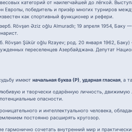
 весовых категорий от наилегчайшей до лёгкой. Высту
н Европы, победитель и призёр многих турниров межд
известен как спортивный функционер и рефери.
ерб. Rövşən Əziz oğlu Almuradlı; 19 апреля 1954, Баку
енарист.
. Rövşən Şükür oğlu Rzayev; род. 20 января 1962, Баку
ужденных переселенцев Азербайджана. Депутат Национал
 судьбу имеют
начальная буква (Р)
,
ударная гласная
, а 
олюбивую и творчески одарённую личность, движимую
потенциальные опасности.
роницательного и интеллектуального человека, облад
емлением постоянно расширять кругозор.
ие гармонично сочетать внутренний мир и практически