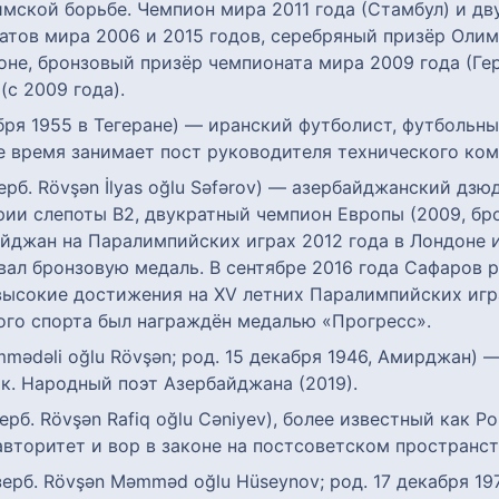
мской борьбе. Чемпион мира 2011 года (Стамбул) и д
атов мира 2006 и 2015 годов, серебряный призёр Олим
не, бронзовый призёр чемпионата мира 2009 года (Гер
(с 2009 года).
ря 1955 в Тегеране) — иранский футболист, футбольны
 время занимает пост руководителя технического коми
ерб. Rövşən İlyas oğlu Səfərov) — азербайджанский д
рии слепоты B2, двукратный чемпион Европы (2009, б
байджан на Паралимпийских играх 2012 года в Лондоне 
вал бронзовую медаль. В сентябре 2016 года Сафаров
ысокие достижения на XV летних Паралимпийских игра
ого спорта был награждён медалью «Прогресс».
mədəli oğlu Rövşən; род. 15 декабря 1946, Амирджан) 
ик. Народный поэт Азербайджана (2019).
ерб. Rövşən Rafiq oğlu Cəniyev), более известный как 
авторитет и вор в законе на постсоветском пространст
ерб. Rövşən Məmməd oğlu Hüseynov; род. 17 декабря 1