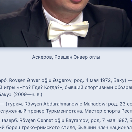
Аскеров, Ровшан Энвер оглы
рб. Rövşən Ənvər oğlu Əsgərov, род. 4 мая 1972, Баку
й игры «Что? Где? Когда?», бывший спортивный обозре
аку» (2009—н. в.).
— (туркм. Röwşen Abdurahmanowiç Muhadow; род. 23 се
аслуженный тренер Туркменистана. Мастер спорта Респ
(азерб. Rövşən Cənnət oğlu Bayramov; род. 7 мая 1987,
й борец греко-римского стиля, бывший член национал