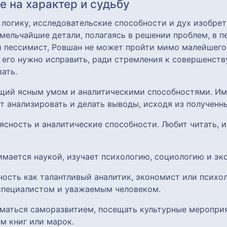
 на характер и судьбу
 логику, исследовательские способности и дух изобре
ельчайшие детали, полагаясь в решении проблем, в пе
ти пессимист, Ровшан не может пройти мимо малейшего
- его нужно исправить, ради стремления к совершенству
ать.
ющий ясным умом и аналитическими способностями. Им
 анализировать и делать выводы, исходя из полученн
ясность и аналитические способности. Любит читать, и
имается наукой, изучает психологию, социологию и эко
ность как талантливый аналитик, экономист или психол
специалистом и уважаемым человеком.
ниматься саморазвитием, посещать культурные меропри
м книг или марок.