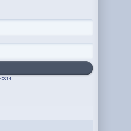
ности