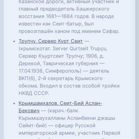
Казанской дороги, активный участник и
главный предводитель Башкирского
восстания 1681—1684 годов. В народе
известен как Сеит-батыр, был
провозглашён ханом под именем Сафар.
Трупчу, Сервер Курт Сеит
—
(крымскотат. Server Qurtseit Trupçu,
Сервер Къуртсеит Трупчу; 1906, д.
Дерекой, Таврическая губерния —
17.04.1938, Симферополь) — деятель
ВКП(б), 2-й секретарь Крымского
обкома. Входил в состав особой тройки
НКВД СССР.
Крымшамхалов, Сеит-Бий Аслан-
Бекович
— (карач.-балк.
Кърымшаухалланы Асланбекни джашы
Сейит-бий) — офицер Русской
императорской армии, участник Первой