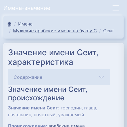
Имена-значение
🏠
Имена
Мужские арабские имена на букву С
Сеит
Значение имени Сеит,
характеристика
Содержание
Значение имени Сеит,
происхождение
Значение имени Сеит
: господин, глава,
начальник, почетный, уважаемый.
Происхождение
:
арабские имена
.