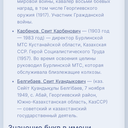
мировой войны, кавалер восьми боевых
наград, в том числе Георгиевского
оружия (1917). Участник Гражданской
войны.
Карбенов, Сеит Карбенович
— (1903 год
— 1983 год) — директор Бурлинской
МТС Кустанайской области, Казахская
ССР. Герой Социалистического Труда
(1957). Во время освоения целины
руководил Бурлинской МТС, которая
обслуживала близлежащие колхозы.
Белгибаев, Сеит Куандыкович
— (каз.
Сейіт Қуандықұлы Белгібаев, 7 ноября
1949, с. Абай, Георгиевский район,
Южно-Казахстанская область, КазССР)
— советский и казахстанский
государственный деятель.
Значение букв в имени