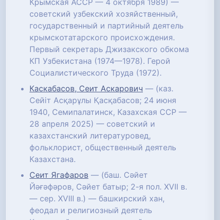
Крымская АССР — 4 октября 1989) —
советский узбекский хозяйственный,
государственный и партийный деятель
крымскотатарского происхождения.
Первый секретарь Джизакского обкома
КП Узбекистана (1974—1978). Герой
Социалистического Труда (1972).
Каскабасов, Сеит Аскарович
— (каз.
Сейіт Асқарұлы Қасқабасов; 24 июня
1940, Семипалатинск, Казахская ССР —
28 апреля 2025) — советский и
казахстанский литературовед,
фольклорист, общественный деятель
Казахстана.
Сеит Ягафаров
— (баш. Сәйет
Йәғәфәров, Сәйет батыр; 2-я пол. XVII в.
— сер. XVIII в.) — башкирский хан,
феодал и религиозный деятель