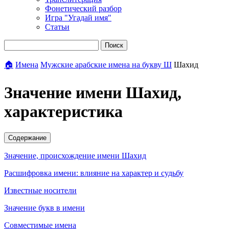
Фонетический разбор
Игра "Угадай имя"
Статьи
Поиск
🏠
Имена
Мужские арабские имена на букву Ш
Шахид
Значение имени Шахид,
характеристика
Содержание
Значение, происхождение имени Шахид
Расшифровка имени: влияние на характер и судьбу
Известные носители
Значение букв в имени
Совместимые имена