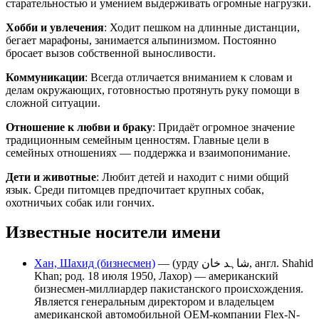
старательностью и умением выдерживать огромные нагрузки.
Хобби и увлечения
: Ходит пешком на длинные дистанции,
бегает марафоны, занимается альпинизмом. Постоянно
бросает вызов собственной выносливости.
Коммуникации
: Всегда отличается вниманием к словам и
делам окружающих, готовностью протянуть руку помощи в
сложной ситуации.
Отношение к любви и браку
: Придаёт огромное значение
традиционным семейным ценностям. Главные цели в
семейных отношениях — поддержка и взаимопонимание.
Дети и животные
: Любит детей и находит с ними общий
язык. Среди питомцев предпочитает крупных собак,
охотничьих собак или гончих.
Известные носители имени
Хан, Шахид (бизнесмен)
— (урду شاہد خان‎, англ. Shahid
Khan; род. 18 июля 1950, Лахор) — американский
бизнесмен-миллиардер пакистанского происхождения.
Является генеральным директором и владельцем
американской автомобильной OEM-компании Flex-N-