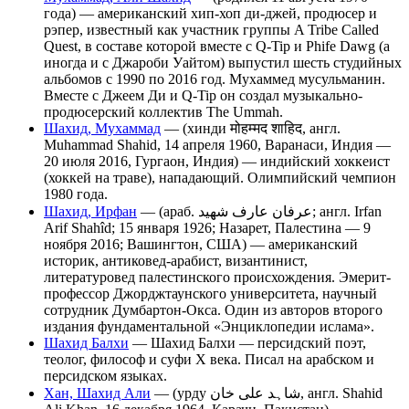
года) — американский хип-хоп ди-джей, продюсер и
рэпер, известный как участник группы A Tribe Called
Quest, в составе которой вместе с Q-Tip и Phife Dawg (а
иногда и с Джароби Уайтом) выпустил шесть студийных
альбомов с 1990 по 2016 год. Мухаммед мусульманин.
Вместе с Джеем Ди и Q-Tip он создал музыкально-
продюсерский коллектив The Ummah.
Шахид, Мухаммад
— (хинди मोहम्मद शाहिद, англ.
Muhammad Shahid, 14 апреля 1960, Варанаси, Индия —
20 июля 2016, Гургаон, Индия) — индийский хоккеист
(хоккей на траве), нападающий. Олимпийский чемпион
1980 года.
Шахид, Ирфан
— (араб. عرفان عارف شهيد‎; англ. Irfan
Arif Shahîd; 15 января 1926; Назарет, Палестина — 9
ноября 2016; Вашингтон, США) — американский
историк, антиковед-арабист, византинист,
литературовед палестинского происхождения. Эмерит-
профессор Джорджтаунского университета, научный
сотрудник Думбартон-Окса. Один из авторов второго
издания фундаментальной «Энциклопедии ислама».
Шахид Балхи
— Шахид Балхи — персидский поэт,
теолог, философ и суфи X века. Писал на арабском и
персидском языках.
Хан, Шахид Али
— (урду شاہد علی خان‎, англ. Shahid