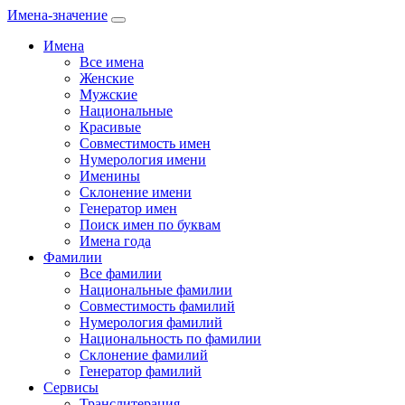
Имена-значение
Имена
Все имена
Женские
Мужские
Национальные
Красивые
Совместимость имен
Нумерология имени
Именины
Склонение имени
Генератор имен
Поиск имен по буквам
Имена года
Фамилии
Все фамилии
Национальные фамилии
Совместимость фамилий
Нумерология фамилий
Национальность по фамилии
Склонение фамилий
Генератор фамилий
Сервисы
Транслитерация