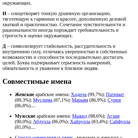
окружающих.
И
– олицетворяет тонкую душевную организацию,
тяготеющую к гармонии и красоте, дополненную деловой
хваткой и практичностью. Сочетание чувствительности и
рациональности иногда порождает требовательность и
строгость в оценке окружающих.
Д
– символизирует стабильность, рассудительность и
внутреннюю силу, отличаясь уверенностью в собственных
возможностях и способности последовательно достигать
целей. Буква подчеркивает серьезность намерений,
обязательность и уважение к близким людям.
Совместимые имена
Женские
арабские имена:
Хадича
(99,7%);
Патимат
(89,3%);
Муслима
(87,1%);
Марьям
(86,9%);
Сурия
(86,8%)....
Мужские
арабские имена:
Мажид
(98,6%);
Агзам
(90,0%);
Абдулла
(86,0%);
Хайрулла
(83,4%);
Сайфулла
(81,0%)....
Списки совместимых имен
- мужских и женских с