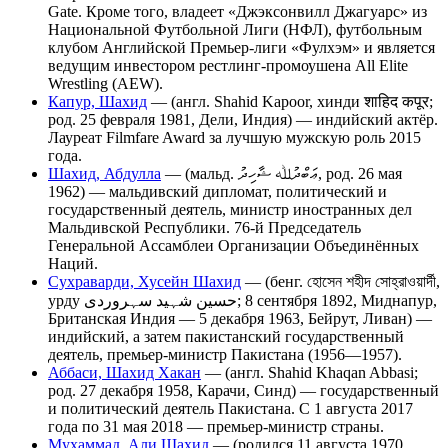
Gate. Кроме того, владеет «Джэксонвилл Джагуарс» из
Национальной Футбольной Лиги (НФЛ), футбольным
клубом Английской Премьер-лиги «Фулхэм» и является
ведущим инвестором рестлинг-промоушена All Elite
Wrestling (AEW).
Капур, Шахид
— (англ. Shahid Kapoor, хинди शाहिद कपूर;
род. 25 февраля 1981, Дели, Индия) — индийский актёр.
Лауреат Filmfare Award за лучшую мужскую роль 2015
года.
Шахид, Абдулла
— (мальд. ޢަބްދުﷲ ޝާހިދު, род. 26 мая
1962) ― мальдивский дипломат, политический и
государственный деятель, министр иностранных дел
Мальдивской Республики. 76-й Председатель
Генеральной Ассамблеи Организации Объединённых
Наций.
Сухраварди, Хусейн Шахид
— (бенг. হোসেন শহীদ সোহ্‌রাওয়ার্দী,
урду حسین شہید سہروردی‎; 8 сентября 1892, Миднапур,
Британская Индия — 5 декабря 1963, Бейрут, Ливан) —
индийский, а затем пакистанский государственный
деятель, премьер-министр Пакистана (1956—1957).
Аббаси, Шахид Хакан
— (англ. Shahid Khaqan Abbasi;
род. 27 декабря 1958, Карачи, Синд) — государственный
и политический деятель Пакистана. С 1 августа 2017
года по 31 мая 2018 — премьер-министр страны.
Мухаммад, Али Шахид
— (родился 11 августа 1970