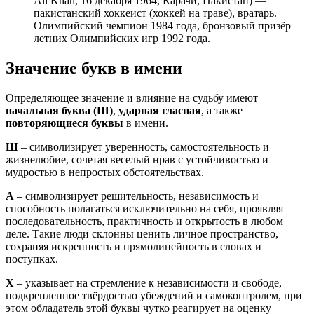
Ali Khan, 16 декабря 1964, Карачи, Пакистан) —
пакистанский хоккеист (хоккей на траве), вратарь.
Олимпийский чемпион 1984 года, бронзовый призёр
летних Олимпийских игр 1992 года.
Значение букв в имени
Определяющее значение и влияние на судьбу имеют
начальная буква (Ш)
,
ударная гласная
, а также
повторяющиеся буквы
в имени.
Ш
– символизирует уверенность, самостоятельность и
жизнелюбие, сочетая веселый нрав с устойчивостью и
мудростью в непростых обстоятельствах.
А
– символизирует решительность, независимость и
способность полагаться исключительно на себя, проявляя
последовательность, практичность и открытость в любом
деле. Такие люди склонны ценить личное пространство,
сохраняя искренность и прямолинейность в словах и
поступках.
Х
– указывает на стремление к независимости и свободе,
подкрепленное твёрдостью убеждений и самоконтролем, при
этом обладатель этой буквы чутко реагирует на оценку