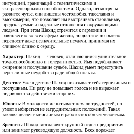
интуицией, граничащей с телепатическими и
экстрасенсорными способностями. Однако, несмотря на
развитое чутье, они лишены честолюбия, тщеславия и
высокомерия, что позволяет им выстраивать стабильные,
предсказуемые и надежные отношения с окружающими
людьми. При этом Шахид стремится к гармонии и
равновесию во всех сферах жизни, но достаточно тяжело
переносит даже незначительные неудачи, принимая их
слишком близко к сердцу.
Характер
: Шахид — человек, отличающийся удивительной
трудоспособностью и толерантностью. Имя подчёркивает
смирение и послушание судьбе. Шахид умеет переступить
через личные неудобства ради общей пользы.
Детство
: Уже в детстве Шахид показывает себя терпеливым и
послушным. Ни разу не повышает голоса и не выражает
недовольства действиями старших.
Юность
: В молодости испытывает немало трудностей, но
умеет выбираться из затруднительных положений. Такая
закалка делает выносливым и работоспособным человеком.
Зрелость
: Шахид возглавляет крупный отдел предприятия
или занимает руководящую должность. Всех поражает