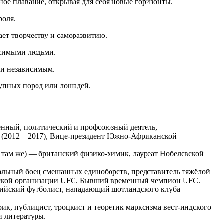
ное плавание, открывая для себя новые горизонты.
роля.
ает творчеству и саморазвитию.
исимыми людьми.
 и независимым.
рупных пород или лошадей.
венный, политический и профсоюзный деятель,
са (2012—2017), Вице-президент Южно-Африканской
, там же) — британский физико-химик, лауреат Нобелевской
нальный боец смешанных единоборств, представитель тяжёлой
цовской организации UFC. Бывший временный чемпион UFC.
герийский футболист, нападающий шотландского клуба
орик, публицист, троцкист и теоретик марксизма вест-индского
и литературы.