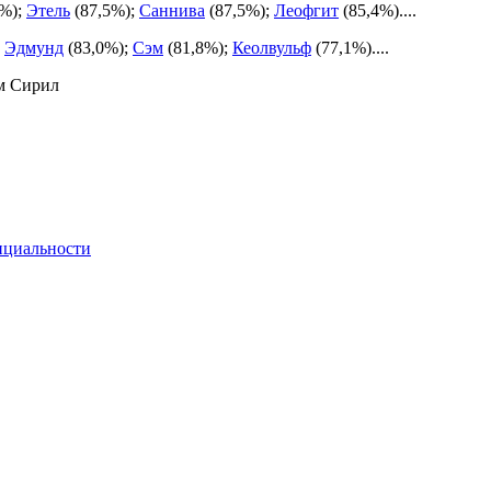
5%);
Этель
(87,5%);
Саннива
(87,5%);
Леофгит
(85,4%)....
;
Эдмунд
(83,0%);
Сэм
(81,8%);
Кеолвульф
(77,1%)....
м Сирил
нциальности