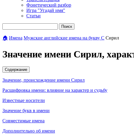
Фонетический разбор
Игра "Угадай имя"
Статьи
Поиск
🏠
Имена
Мужские английские имена на букву С
Сирил
Значение имени Сирил, харак
Содержание
Значение, происхождение имени Сирил
Расшифровка имени: влияние на характер и судьбу
Известные носители
Значение букв в имени
Совместимые имена
Дополнительно об имени