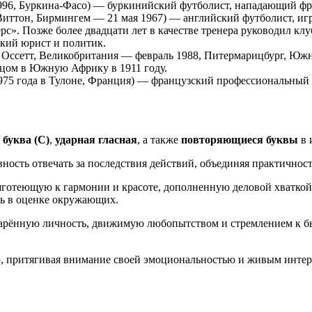
ая 1996, Буркина-Фасо) — буркинийский футболист, нападающий ф
2, Виттон, Бирмингем — 21 мая 1967) — английский футболист, 
с». Позже более двадцати лет в качестве тренера руководил кл
ский юрист и политик.
903, Оссетт, Великобритания — февраль 1988, Питермарицбург, 
тцом в Южную Африку в 1911 году.
а 1975 года в Тулоне, Франция) — французский профессиональный 
 буква (С)
,
ударная гласная
, а также
повторяющиеся буквы
в 
вность отвечать за последствия действий, объединяя практично
готеющую к гармонии и красоте, дополненную деловой хваткой
ть в оценке окружающих.
дарённую личность, движимую любопытством и стремлением к б
ю, притягивая внимание своей эмоциональностью и живым инте