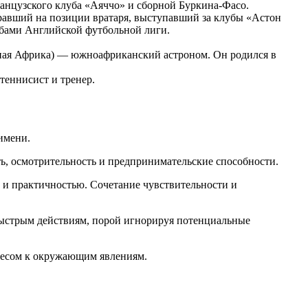
ранцузского клуба «Аяччо» и сборной Буркина-Фасо.
игравший на позиции вратаря, выступавший за клубы «Астон
убами Английской футбольной лиги.
Южная Африка) — южноафриканский астроном. Он родился в
теннисист и тренер.
имени.
сть, осмотрительность и предпринимательские способности.
 и практичностью. Сочетание чувствительности и
ыстрым действиям, порой игнорируя потенциальные
ресом к окружающим явлениям.