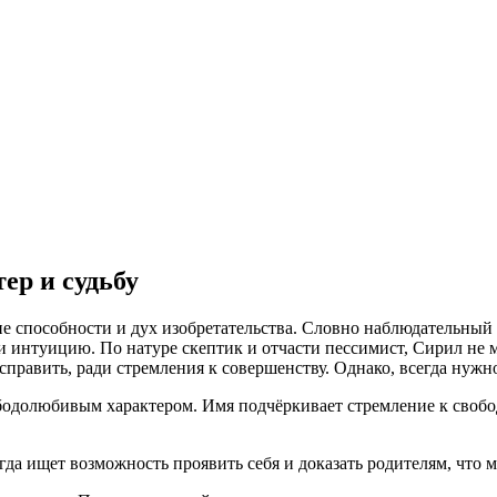
ер и судьбу
ие способности и дух изобретательства. Словно наблюдательны
т и интуицию. По натуре скептик и отчасти пессимист, Сирил не
 исправить, ради стремления к совершенству. Однако, всегда нужн
одолюбивым характером. Имя подчёркивает стремление к свобод
егда ищет возможность проявить себя и доказать родителям, что