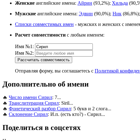
Женские
английские имена:
Айрин
(93,2%);
Хильда
(90,
Мужские
английские имена:
Эдвин
(90,0%);
Ник
(86,8%)
Списки совместимых имен
- мужских и женских с имене
Расчет совместимости
с любым именем:
Имя №1:
Имя №2:
Рассчитать совместимость
Отправляя форму, вы соглашаетесь с
Политикой конфиде
Дополнительно об имени
🔥
Число имени Сирил
: 7...
🔥
Транслитерация Сирил
: Siril...
🔥
Фонетический разбор Сирил
: 5 букв и 2 слога...
🔥
Склонение Сирил
: И.п. (есть кто?) - Сирил...
Поделиться в соцсетях