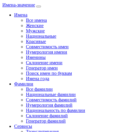
Имена-значение
Имена
Все имена
Женские
Мужские
Национальные
Красивые
Совместимость имен
Нумерология имени
Именины
Склонение имени
Генератор имен
Поиск имен по буквам
Имена года
Фамилии
Все фамилии
Национальные фамилии
Совместимость фамилий
Нумерология фамилий
Национальность по фамилии
Склонение фамилий
Генератор фамилий
Сервисы
Транслитерация