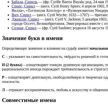
Байала, Сириль
— (фр. Cyrille Barros Bayala; род. 24 м
Спирс, Сирил
— (англ. Cyril Henry Spiers; 4 апреля 190
Вилла», «Тоттенхэм Хотспур» и «Вулверхэмптон Уондерер
Вич, Сирил
— (англ. Cyril Wyche; 1632—1707) — британ
Джексон, Сирил
— (англ. Cyril V. Jackson; 5 декабря 1
городе Оссетт, Великобритания. Эмигрировал вместе с о
Солнье, Сирил
— (фр. Cyril Saulnier; родился 16 август
Значение букв в имени
Определяющее значение и влияние на судьбу имеют
начальная
С
– указывает на самостоятельность, твёрдость решений и гото
И
(2 буквы)
– олицетворяет тонкую душевную организацию, тя
рациональности иногда порождает требовательность и строгос
Р
– олицетворяет деятельную, свободолюбивую и творчески о
опасности.
Л
– отражает восприимчивость, любовь к искусству и общени
Совместимые имена