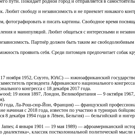
го пути. Покидает родной город и отправляется в самостоятель
. Любит свободу и независимость и не приемлет никакого конт
ом, фотографировать и писать картины. Свободное время посвящ
авления и манипуляций. Любит общаться с интересными и незав
 независимость. Партнёр должен быть таким же свободолюбивым
зможность проявить себя. Среди питомцев предпочитает собак к
д. 17 ноября 1952, Соуэто, ЮАС) — южноафриканский государст
 заместитель президента Африканского национального конгрес
ального конгресса с 18 декабря 2017 года.
lwood; 19 июня 1897, Лондон, Великобритания — 9 октября 1967
м).
 1990 года, Ла-Рош-сюр-Йон, Франция) — французский профессио
вне начиная с 2018 года, известен по участию в турнирах бой
ился 8 декабря 1994 года в Лёвен, Бельгия) — бельгийский и ни
. R. James; 4 января 1901 — 19 мая 1989) — афроамериканский ист
о диалектика», классик постколониальной политической мысли 