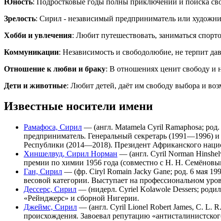
Юность
: Подростковые годы полны приключений и поиска свое
Зрелость
: Сирил - независимый предприниматель или художник
Хобби и увлечения
: Любит путешествовать, заниматься спорт
Коммуникации
: Независимость и свободолюбие, не терпит д
Отношение к любви и браку
: В отношениях ценит свободу и
Дети и животные
: Любит детей, даёт им свободу выбора и во
Известные носители имени
Рамафоса, Сирил
— (англ. Matamela Cyril Ramaphosa; ро
предприниматель. Генеральный секретарь (1991—1996) и
Республики (2014—2018). Президент Африканского национ
Хиншелвуд, Сирил Норман
— (англ. Cyril Norman Hinshe
премии по химии 1956 года (совместно с Н. Н. Семёновы
Ган, Сирил
— (фр. Ciryl Romain Jacky Gane; род. 6 мая
весовой категории. Выступает на профессиональном уро
Дессерс, Сирил
— (нидерл. Cyriel Kolawole Dessers; род
«Рейнджерс» и сборной Нигерии.
Джеймс, Сирил
— (англ. Cyril Lionel Robert James, C. L
происхождения. Завоевал репутацию «антисталинистског