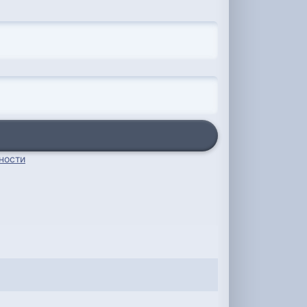
ности