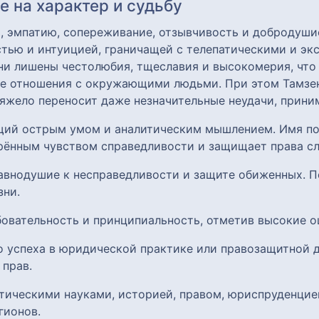
 на характер и судьбу
, эмпатию, сопереживание, отзывчивость и добродуши
тью и интуицией, граничащей с телепатическими и эк
они лишены честолюбия, тщеславия и высокомерия, что
ые отношения с окружающими людьми. При этом Тамзен
тяжело переносит даже незначительные неудачи, прини
ющий острым умом и аналитическим мышлением. Имя п
рённым чувством справедливости и защищает права сл
равнодушие к несправедливости и защите обиженных. 
зни.
бовательность и принципиальность, отметив высокие 
о успеха в юридической практике или правозащитной д
 прав.
итическими науками, историей, правом, юриспруденцие
гионов.