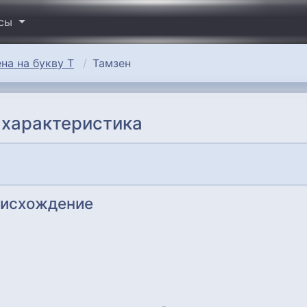
исы
на на букву Т
Тамзен
 характеристика
оисхождение