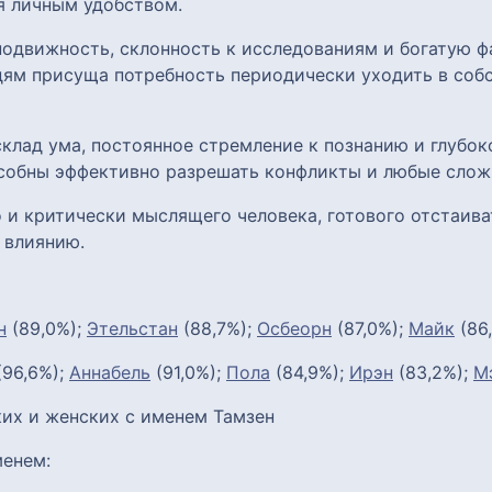
я личным удобством.
одвижность, склонность к исследованиям и богатую ф
ям присуща потребность периодически уходить в соб
клад ума, постоянное стремление к познанию и глубок
собны эффективно разрешать конфликты и любые слож
 и критически мыслящего человека, готового отстаиват
 влиянию.
н
(89,0%);
Этельстан
(88,7%);
Осбеорн
(87,0%);
Майк
(86
96,6%);
Аннабель
(91,0%);
Пола
(84,9%);
Ирэн
(83,2%);
М
их и женских с именем Тамзен
енем: