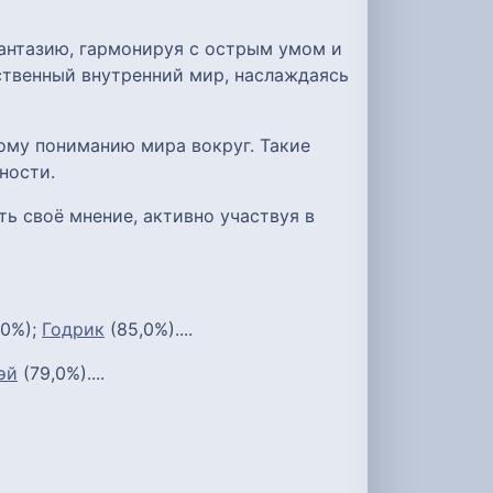
антазию, гармонируя с острым умом и
ственный внутренний мир, наслаждаясь
ому пониманию мира вокруг. Такие
ности.
ь своё мнение, активно участвуя в
,0%);
Годрик
(85,0%)....
эй
(79,0%)....