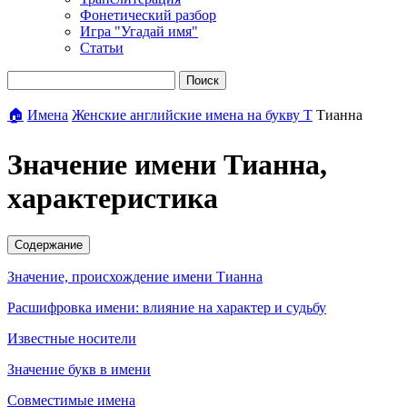
Фонетический разбор
Игра "Угадай имя"
Статьи
Поиск
🏠
Имена
Женские английские имена на букву Т
Тианна
Значение имени Тианна,
характеристика
Содержание
Значение, происхождение имени Тианна
Расшифровка имени: влияние на характер и судьбу
Известные носители
Значение букв в имени
Совместимые имена