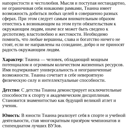
напористости и честолюбия. Мысля и поступая нестандартно,
не ограничивая себя никакими рамками, Тианна имеет
возможность добиться любых целей в совершенно разных
сферах. При этом следует самым внимательным образом
отнестись к возникающим на этом пути обязательствам к
окружающим людям, иначе все может быть сведено к
деспотизму, властолюбию и жестокости. Необходимо
помнить, что любые вершины, слава и богатство ничего не
стоят, если не направлены на созидание, добро и не приносят
радость окружающим людям.
Характер
: Тианна — человек, обладающий мощным
потенциалом и огромным количеством жизненных ресурсов.
Имя подчеркивает универсальность и неограниченные
возможности. Тианна сочетает в себе невероятную
физическую силу и интеллектуальные способности.
Детство
: С детства Тианна демонстрирует исключительные
способности к спорту и академическим дисциплинам.
Становится знаменитостью как будущий великий атлет и
ученик.
Юность
: В юности Тианна реализует себя в спорте и учебной
деятельности, став многократным призёром чемпионатов и
стипендиатом лучших ВУЗов.