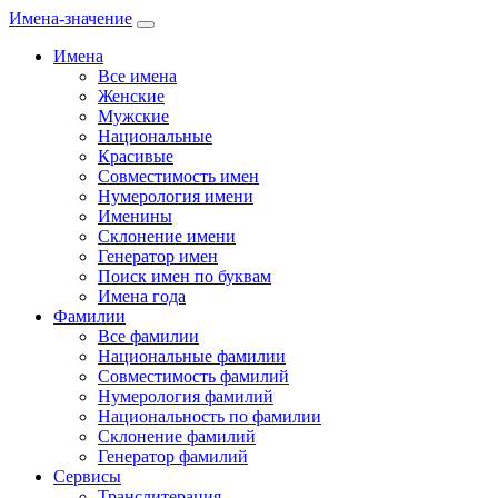
Имена-значение
Имена
Все имена
Женские
Мужские
Национальные
Красивые
Совместимость имен
Нумерология имени
Именины
Склонение имени
Генератор имен
Поиск имен по буквам
Имена года
Фамилии
Все фамилии
Национальные фамилии
Совместимость фамилий
Нумерология фамилий
Национальность по фамилии
Склонение фамилий
Генератор фамилий
Сервисы
Транслитерация