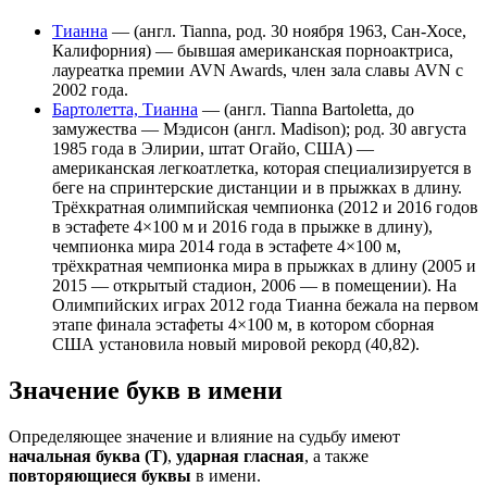
Тианна
— (англ. Tianna, род. 30 ноября 1963, Сан-Хосе,
Калифорния) — бывшая американская порноактриса,
лауреатка премии AVN Awards, член зала славы AVN с
2002 года.
Бартолетта, Тианна
— (англ. Tianna Bartoletta, до
замужества — Мэдисон (англ. Madison); род. 30 августа
1985 года в Элирии, штат Огайо, США) —
американская легкоатлетка, которая специализируется в
беге на спринтерские дистанции и в прыжках в длину.
Трёхкратная олимпийская чемпионка (2012 и 2016 годов
в эстафете 4×100 м и 2016 года в прыжке в длину),
чемпионка мира 2014 года в эстафете 4×100 м,
трёхкратная чемпионка мира в прыжках в длину (2005 и
2015 — открытый стадион, 2006 — в помещении). На
Олимпийских играх 2012 года Тианна бежала на первом
этапе финала эстафеты 4×100 м, в котором сборная
США установила новый мировой рекорд (40,82).
Значение букв в имени
Определяющее значение и влияние на судьбу имеют
начальная буква (Т)
,
ударная гласная
, а также
повторяющиеся буквы
в имени.