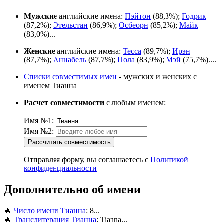
Мужские
английские имена:
Пэйтон
(88,3%);
Годрик
(87,2%);
Этельстан
(86,9%);
Осбеорн
(85,2%);
Майк
(83,0%)....
Женские
английские имена:
Тесса
(89,7%);
Ирэн
(87,7%);
Аннабель
(87,7%);
Пола
(83,9%);
Мэй
(75,7%)....
Списки совместимых имен
- мужских и женских с
именем Тианна
Расчет совместимости
с любым именем:
Имя №1:
Имя №2:
Рассчитать совместимость
Отправляя форму, вы соглашаетесь с
Политикой
конфиденциальности
Дополнительно об имени
🔥
Число имени Тианна
: 8...
🔥
Транслитерация Тианна
: Tianna...