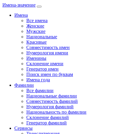
Имена-значение
Имена
Все имена
Женские
Мужские
Национальные
Красивые
Совместимость имен
Нумерология имени
Именины
Склонение имени
Генератор имен
Поиск имен по буквам
Имена года
Фамилии
Все фамилии
Национальные фамилии
Совместимость фамилий
Нумерология фамилий
Национальность по фамилии
Склонение фамилий
Генератор фамилий
Сервисы
Транслитерация