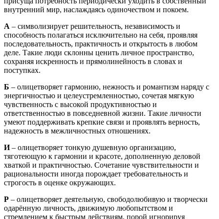
присуща потребность периодически уходить в собственный
внутренний мир, наслаждаясь одиночеством и покоем.
А
– символизирует решительность, независимость и
способность полагаться исключительно на себя, проявляя
последовательность, практичность и открытость в любом
деле. Такие люди склонны ценить личное пространство,
сохраняя искренность и прямолинейность в словах и
поступках.
Б
– олицетворяет гармонию, нежность и романтизм наряду с
энергичностью и целеустремленностью, сочетая мягкую
чувственность с высокой продуктивностью и
ответственностью в повседневной жизни. Такие личности
умеют поддерживать крепкие связи и проявлять верность,
надежность в межличностных отношениях.
И
– олицетворяет тонкую душевную организацию,
тяготеющую к гармонии и красоте, дополненную деловой
хваткой и практичностью. Сочетание чувствительности и
рациональности иногда порождает требовательность и
строгость в оценке окружающих.
Р
– олицетворяет деятельную, свободолюбивую и творчески
одарённую личность, движимую любопытством и
стремлением к быстрым действиям, порой игнорируя