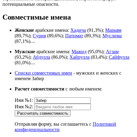
потенциальные опасности.
Совместимые имена
Женские
арабские имена:
Хадича
(91,3%);
Марьям
(89,7%);
Сурия
(89,6%);
Патимат
(89,3%);
Муслима
(87,1%)....
Мужские
арабские имена:
Мажид
(95,0%);
Агзам
(93,2%);
Абдулла
(86,0%);
Хайрулла
(83,4%);
Сайфулла
(81,0%)....
Списки совместимых имен
- мужских и женских с
именем Забир
Расчет совместимости
с любым именем:
Имя №1:
Имя №2:
Рассчитать совместимость
Отправляя форму, вы соглашаетесь с
Политикой
конфиденциальности