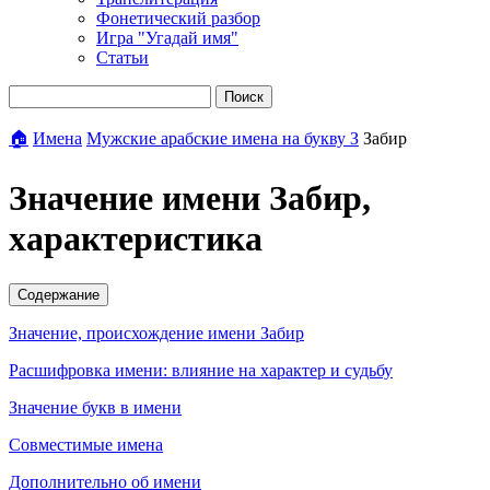
Фонетический разбор
Игра "Угадай имя"
Статьи
Поиск
🏠
Имена
Мужские арабские имена на букву З
Забир
Значение имени Забир,
характеристика
Содержание
Значение, происхождение имени Забир
Расшифровка имени: влияние на характер и судьбу
Значение букв в имени
Совместимые имена
Дополнительно об имени