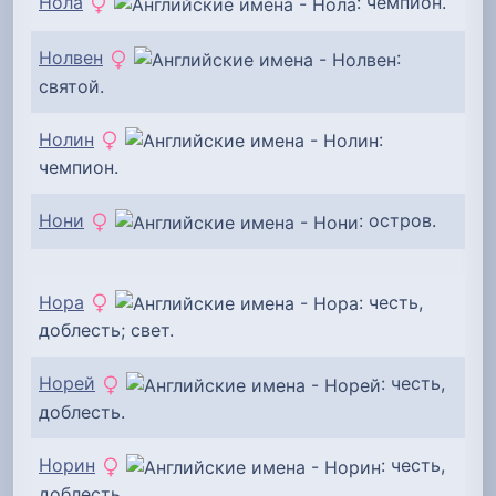
Нола
: чемпион.
Нолвен
:
святой.
Нолин
:
чемпион.
Нони
: остров.
Нора
: честь,
доблесть; свет.
Норей
: честь,
доблесть.
Норин
: честь,
доблесть.