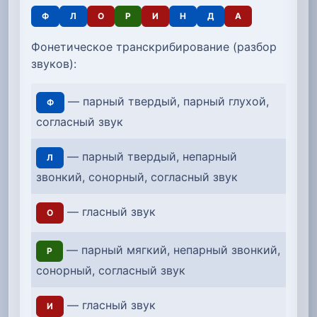
Ф
Л
О
Р
И
Н
Д
А
Фонетическое транскрибирование (разбор
звуков):
— парный твердый, парный глухой,
Ф
согласный звук
— парный твердый, непарный
Л
звонкий, сонорный, согласный звук
— гласный звук
О
— парный мягкий, непарный звонкий,
Р
сонорный, согласный звук
— гласный звук
И