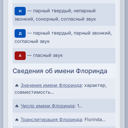
— парный твердый, непарный
Н
звонкий, сонорный, согласный звук
— парный твердый, парный звонкий,
Д
согласный звук
— гласный звук
А
Сведения об имени Флоринда
🔥
Значение имени Флоринда
: характер,
совместимость...
🔥
Число имени Флоринда
: 1...
🔥
Транслитерация Флоринда
: Florinda...