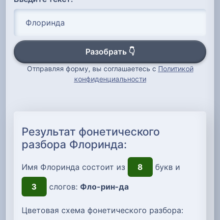
Разобрать 👇
Отправляя форму, вы соглашаетесь с
Политикой
конфиденциальности
Результат фонетического
разбора Флоринда:
Имя Флоринда состоит из
8
букв и
3
слогов:
Фло-рин-да
Цветовая схема фонетического разбора: