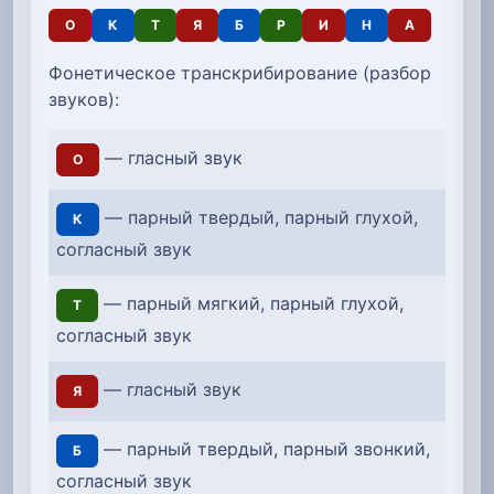
О
К
Т
Я
Б
Р
И
Н
А
Фонетическое транскрибирование (разбор
звуков):
— гласный звук
О
— парный твердый, парный глухой,
К
согласный звук
— парный мягкий, парный глухой,
Т
согласный звук
— гласный звук
Я
— парный твердый, парный звонкий,
Б
согласный звук