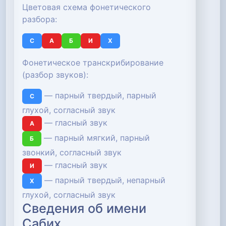
Цветовая схема фонетического
разбора:
С
А
Б
И
Х
Фонетическое транскрибирование
(разбор звуков):
— парный твердый, парный
С
глухой, согласный звук
— гласный звук
А
— парный мягкий, парный
Б
звонкий, согласный звук
— гласный звук
И
— парный твердый, непарный
Х
глухой, согласный звук
Сведения об имени
Сабих