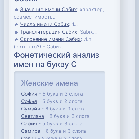
🔥
Значение имени Сабих
: характер,
совместимость...
🔥
Число имени Сабих
: 1...
🔥
Транслитерация Сабих
: Sabix...
🔥
Склонение имени Сабих
: И.п.
(есть кто?) - Сабих...
Фонетический анализ
имен на букву С
Женские имена
София
- 5 букв и 3 слога
Софья
- 5 букв и 2 слога
Сумайя
- 6 букв и 3 слога
Светлана
- 8 букв и 3 слога
Сафия
- 5 букв и 3 слога
Самира
- 6 букв и 3 слога
Селин
- 5 букв и 2 слога