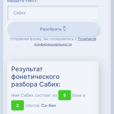
Введите текст:
Разобрать 👇
Отправляя форму, вы соглашаетесь с
Политикой
конфиденциальности
Результат
фонетического
разбора Сабих:
Имя Сабих состоит из
5
букв и
2
слогов:
Са-бих