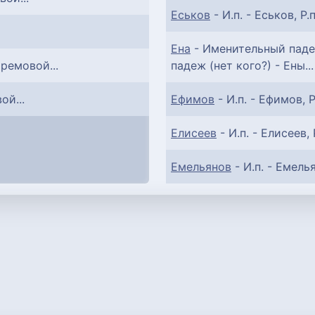
Еськов
- И.п. - Еськов, Р.п
Ена
- Именительный падеж
фремовой...
падеж (нет кого?) - Ены...
ой...
Ефимов
- И.п. - Ефимов, Р
Елисеев
- И.п. - Елисеев, 
Емельянов
- И.п. - Емелья