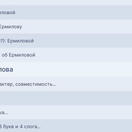
иловой
 Ермилову
?): Ермиловой
: об Ермиловой
лова
рактер, совместимость...
va...
 8 букв и 4 слога...