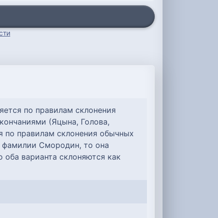
сти
оняется по правилам склонения
ончаниями (Яцына, Голова,
ся по правилам склонения обычных
й фамилии Смородин, то она
о оба варианта склоняются как