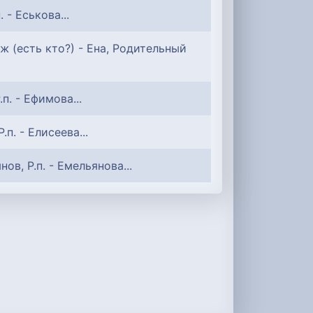
. - Еськова...
 (есть кто?) - Ена, Родительный
.п. - Ефимова...
Р.п. - Елисеева...
нов, Р.п. - Емельянова...