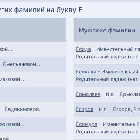
гих фамилий на букву Е
Мужские фамилии
вой...
Ёсида
- Именительный пад
Родительный падеж (нет к
 - Емельяновой...
Ёсикава
- Именительный п
маковой...
Родительный падеж (нет к
Ермолаев
- И.п. - Ермолае
. - Евдокимовой...
Егоров
- И.п. - Егоров, Р.п
сюковой...
Ёсимура
- Именительный 
Родительный падеж (нет к
вой...