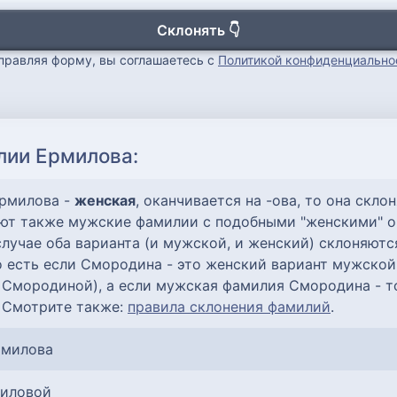
Склонять 👇
правляя форму, вы соглашаетесь с
Политикой конфиденциально
лии Ермилова:
Ермилова -
женская
, оканчивается на -ова, то она скл
ют также мужские фамилии с подобными "женскими" ок
 случае оба варианта (и мужской, и женский) склоняют
о есть если Смородина - это женский вариант мужско
т Смородиной), а если мужская фамилия Смородина - т
 Смотрите также:
правила склонения фамилий
.
рмилова
миловой