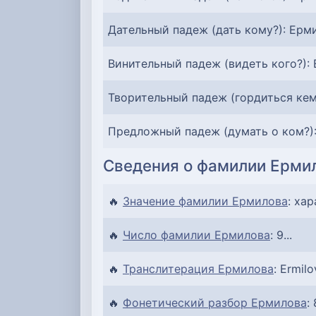
Дательный падеж (дать кому?): Ерм
Винительный падеж (видеть кого?):
Творительный падеж (гордиться кем
Предложный падеж (думать о ком?)
Сведения о фамилии Ерми
🔥
Значение фамилии Ермилова
: ха
🔥
Число фамилии Ермилова
: 9...
🔥
Транслитерация Ермилова
: Ermilo
🔥
Фонетический разбор Ермилова
: