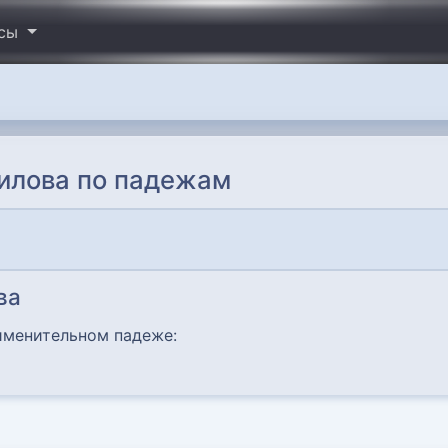
исы
илова по падежам
ва
именительном падеже: