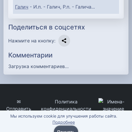
Галич
- И.п. - Галич, Р.п. - Галича...
Поделиться в соцсетях
Нажмите на кнопку:
Комментарии
Загрузка комментариев…
✉
Политика
Отправить
конфиденциальности
сообщение
imena-znachenie.ru, ©
Мы используем cookie для улучшения работы сайта.
Подробнее
2012-2026
Принять