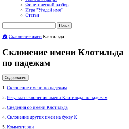
Фонетический разбор
Игра "Угадай имя"
Статьи
Поиск
🏠
Склонение имен
Клотильда
Склонение имени Клотильда
по падежам
Содержание
1.
Склонение имени по падежам
2.
Результат склонения имени Клотильда по падежам
3.
Сведения об имени Клотильда
4.
Склонение других имен на букву К
5.
Комментарии