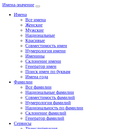
Имена-значение
Имена
Все имена
Женские
Мужские
Национальные
Красивые
Совместимость имен
Нумерология имени
Именины
Склонение имени
Генератор имен
Поиск имен по буквам
Имена года
Фамилии
Все фамилии
Национальные фамилии
Совместимость фамилий
Нумерология фамилий
Национальность по фамилии
Склонение фамилий
Генератор фамилий
Сервисы
Транслитерация