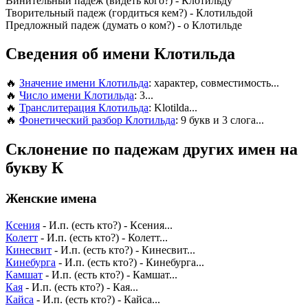
Винительный падеж (видеть кого?) - Клотильду
Творительный падеж (гордиться кем?) - Клотильдой
Предложный падеж (думать о ком?) - о Клотильде
Сведения об имени Клотильда
🔥
Значение имени Клотильда
: характер, совместимость...
🔥
Число имени Клотильда
: 3...
🔥
Транслитерация Клотильда
: Klotilda...
🔥
Фонетический разбор Клотильда
: 9 букв и 3 слога...
Склонение по падежам других имен на
букву К
Женские имена
Ксения
- И.п. (есть кто?) - Ксения...
Колетт
- И.п. (есть кто?) - Колетт...
Кинесвит
- И.п. (есть кто?) - Кинесвит...
Кинебурга
- И.п. (есть кто?) - Кинебурга...
Камшат
- И.п. (есть кто?) - Камшат...
Кая
- И.п. (есть кто?) - Кая...
Кайса
- И.п. (есть кто?) - Кайса...