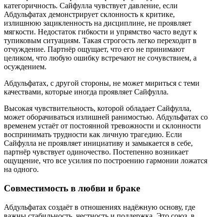
категоричность. Сайфулла чувствует давление, если
Абдульфатах демонстрирует склонность к критике,
излишнюю зацикленность на дисциплине, не проявляет
мягкости. Недостаток гибкости и упрямство часто ведут к
тупиковым ситуациям. Такая строгость легко переходит в
отчуждение. Партнёр ощущает, что его не принимают
целиком, что любую ошибку встречают не сочувствием, а
осуждением.
Абдульфатах, с другой стороны, не может мириться с теми
качествами, которые иногда проявляет Сайфулла.
Высокая чувствительность, которой обладает Сайфулла,
может оборачиваться излишней ранимостью. Абдульфатах со
временем устаёт от постоянной тревожности и склонности
воспринимать трудности как личную трагедию. Если
Сайфулла не проявляет инициативу и замыкается в себе,
партнёр чувствует одиночество. Постепенно возникает
ощущение, что все усилия по построению гармонии ложатся
на одного.
Совместимость в любви и браке
Абдульфатах создаёт в отношениях надёжную основу, где
важны стабильность, честность и поддержка. Это союз, в