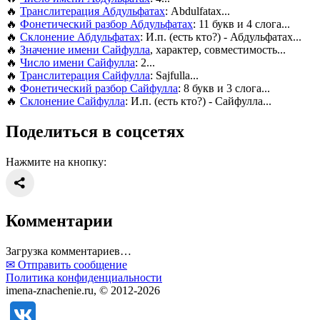
🔥
Транслитерация Абдульфатах
: Abdulfatax...
🔥
Фонетический разбор Абдульфатах
: 11 букв и 4 слога...
🔥
Склонение Абдульфатах
: И.п. (есть кто?) - Абдульфатах...
🔥
Значение имени Сайфулла
, характер, совместимость...
🔥
Число имени Сайфулла
: 2...
🔥
Транслитерация Сайфулла
: Sajfulla...
🔥
Фонетический разбор Сайфулла
: 8 букв и 3 слога...
🔥
Склонение Сайфулла
: И.п. (есть кто?) - Сайфулла...
Поделиться в соцсетях
Нажмите на кнопку:
Комментарии
Загрузка комментариев…
✉ Отправить сообщение
Политика конфиденциальности
imena-znachenie.ru, © 2012-2026