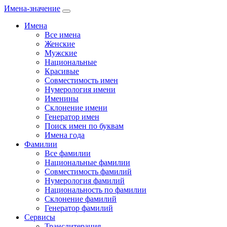
Имена-значение
Имена
Все имена
Женские
Мужские
Национальные
Красивые
Совместимость имен
Нумерология имени
Именины
Склонение имени
Генератор имен
Поиск имен по буквам
Имена года
Фамилии
Все фамилии
Национальные фамилии
Совместимость фамилий
Нумерология фамилий
Национальность по фамилии
Склонение фамилий
Генератор фамилий
Сервисы
Транслитерация