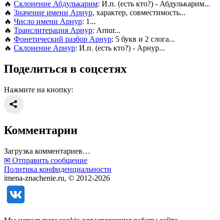
🔥
Склонение Абдулькарим
: И.п. (есть кто?) - Абдулькарим...
🔥
Значение имени Арнур
, характер, совместимость...
🔥
Число имени Арнур
: 1...
🔥
Транслитерация Арнур
: Arnur...
🔥
Фонетический разбор Арнур
: 5 букв и 2 слога...
🔥
Склонение Арнур
: И.п. (есть кто?) - Арнур...
Поделиться в соцсетях
Нажмите на кнопку:
Комментарии
Загрузка комментариев…
✉ Отправить сообщение
Политика конфиденциальности
imena-znachenie.ru, © 2012-2026