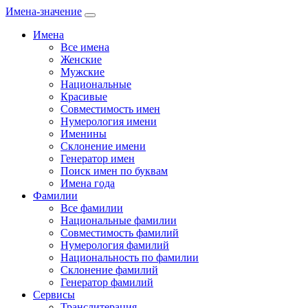
Имена-значение
Имена
Все имена
Женские
Мужские
Национальные
Красивые
Совместимость имен
Нумерология имени
Именины
Склонение имени
Генератор имен
Поиск имен по буквам
Имена года
Фамилии
Все фамилии
Национальные фамилии
Совместимость фамилий
Нумерология фамилий
Национальность по фамилии
Склонение фамилий
Генератор фамилий
Сервисы
Транслитерация