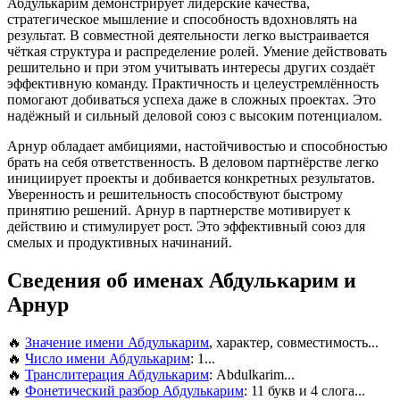
Абдулькарим демонстрирует лидерские качества,
стратегическое мышление и способность вдохновлять на
результат. В совместной деятельности легко выстраивается
чёткая структура и распределение ролей. Умение действовать
решительно и при этом учитывать интересы других создаёт
эффективную команду. Практичность и целеустремлённость
помогают добиваться успеха даже в сложных проектах. Это
надёжный и сильный деловой союз с высоким потенциалом.
Арнур обладает амбициями, настойчивостью и способностью
брать на себя ответственность. В деловом партнёрстве легко
инициирует проекты и добивается конкретных результатов.
Уверенность и решительность способствуют быстрому
принятию решений. Арнур в партнерстве мотивирует к
действию и стимулирует рост. Это эффективный союз для
смелых и продуктивных начинаний.
Сведения об именах Абдулькарим и
Арнур
🔥
Значение имени Абдулькарим
, характер, совместимость...
🔥
Число имени Абдулькарим
: 1...
🔥
Транслитерация Абдулькарим
: Abdulkarim...
🔥
Фонетический разбор Абдулькарим
: 11 букв и 4 слога...