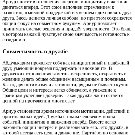
Арнур вносит в отношения энергию, инициативу и желание
двигаться вперёд. Этот союз наполнен стремлением к
развитию, взаимной поддержкой и умением вдохновлять друг
друга. Здесь ценится личная свобода, но при этом сохраняется
общий фокус на совместном будущем. Арнур помогает
принимать смелые решения и придаёт уверенности. Это брак,
в котором каждый чувствует свою значимость и готовность к
созиданию.
Совместимость в дружбе
Абдулькарим проявляет себя как инициативный и надёжный
друг, умеющий вовремя поддержать и вдохновить. В
дружеских отношениях заметны искренность, открытость и
желание делать общее общением насыщенным и полезным.
Благодаря оптимизму и активности, рядом не бывает скучно.
Общие цели и интересы легко сближают, а уважение к
границам укрепляет доверие. Такая дружба часто остаётся
ценной на протяжении многих лет.
Арнур становится ярким источником мотивации, действий и
оригинальных идей. Дружба с таким человеком полна
событий, инициатив и движения вперёд. Вместе легко
находить общий интерес и реализовывать его. Это дружба, в
которой всегда есть цель и движение. Партнёрство основано