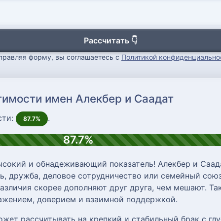
Рассчитать 👇
правляя форму, вы соглашаетесь с
Политикой конфиденциально
тимости имен Алекбер и Саадат
сти:
.
87.7%
87.7%
ысокий и обнадеживающий показатель! Алекбер и Саад
, дружба, деловое сотрудничество или семейный союз
различия скорее дополняют друг друга, чем мешают. Т
важением, доверием и взаимной поддержкой.
ожет рассчитывать на крепкий и стабильный брак с г