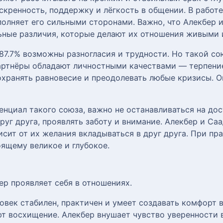
кренность, поддержку и лёгкость в общении. В работе
олняет его сильными сторонами. Важно, что Алекбер и
льные различия, которые делают их отношения живыми
87.7% возможны разногласия и трудности. Но такой со
артнёры обладают личностными качествами — терпение
хранять равновесие и преодолевать любые кризисы. О
нциал такого союза, важно не останавливаться на до
руг друга, проявлять заботу и внимание. Алекбер и Са
сит от их желания вкладываться в друг друга. При пр
оящему великое и глубокое.
ер проявляет себя в отношениях.
овек стабилен, практичен и умеет создавать комфорт 
т восхищение. Алекбер внушает чувство уверенности в