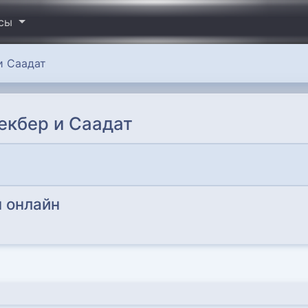
исы
и Саадат
екбер и Саадат
 онлайн