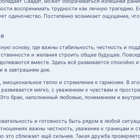
 обладает Саадат, может оборачиваться излишней рани
ости воспринимать трудности как личную трагедию. Е
вует одиночество. Постепенно возникает ощущение, чт
ке
ную основу, где важны стабильность, честность и под
етственности и желания строить общее будущее. Повсе
одолеваются вместе. Здесь всё развивается спокойно и
и в завтрашнем дне.
, эмоциональное тепло и стремление к гармонии. В эт
 развивается мягко, с уважением к чувствам и простра
 Это брак, наполненный любовью, пониманием и внутр
овательность и готовность быть рядом в любой ситуац
отношениях важны честность, уважение к границам и с
но это сближает ещё сильнее. Такая дружба проверяет