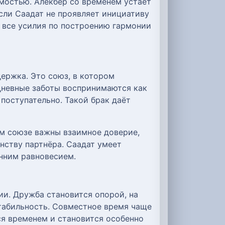
мостью. Алекбер со временем устаёт
сли Саадат не проявляет инициативу
о все усилия по построению гармонии
держка. Это союз, в котором
дневные заботы воспринимаются как
 поступательно. Такой брак даёт
ом союзе важны взаимное доверие,
нству партнёра. Саадат умеет
енним равновесием.
ии. Дружба становится опорой, на
табильность. Совместное время чаще
ся временем и становится особенно