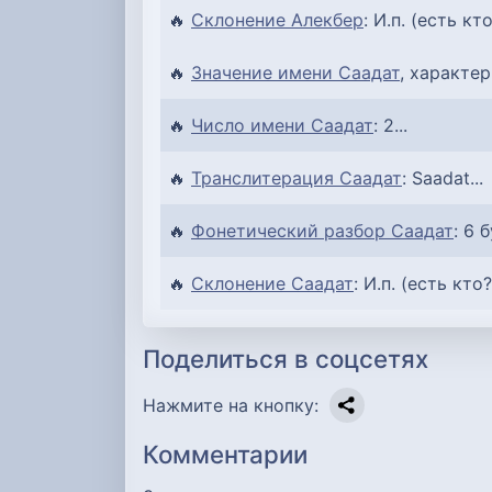
🔥
Склонение Алекбер
: И.п. (есть кт
🔥
Значение имени Саадат
, характер
🔥
Число имени Саадат
: 2...
🔥
Транслитерация Саадат
: Saadat...
🔥
Фонетический разбор Саадат
: 6 
🔥
Склонение Саадат
: И.п. (есть кто?
Поделиться в соцсетях
Нажмите на кнопку:
Комментарии