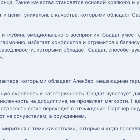
конца. Такие качества становятся основой крепкого и 
т и ценит уникальные качества, которыми обладает Саа
 и глубина эмоционального восприятия. Саадат умеет 
 гармонию, избегает конфликтов и стремится к балансу
раведливости, которыми обладает Саадат, способству
и.
арактера, которыми обладает Алекбер, мешающими га
ную суровость и категоричность. Саадат чувствует да
икленность на дисциплине, не проявляет мягкости. Не
 строгость легко переходит в отчуждение. Партнёр ощ
т не сочувствием, а осуждением.
т мириться с теми качествами, которые иногда проявля