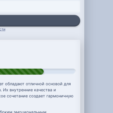
сти
ат обладают отличной основой для
. Их внутренние качества и
акое сочетание создает гармоничную
лубоким эмоциональным