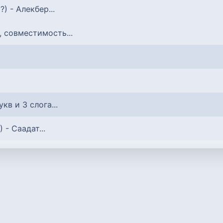
о?) - Алекбер...
, совместимость...
букв и 3 слога...
) - Саадат...