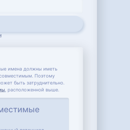
и
имые имена должны иметь
я совместимым. Поэтому
ожет быть затруднительно.
мы
, расположенной выше.
вместимые