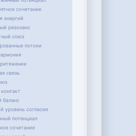
аженный потенциал
иятное сочетание
я энергий
ый резонанс
тный союз
ированные потоки
гармония
притяжение
ая связь
оюз
 контакт
 баланс
й уровень согласия
нный потенциал
ное сочетание