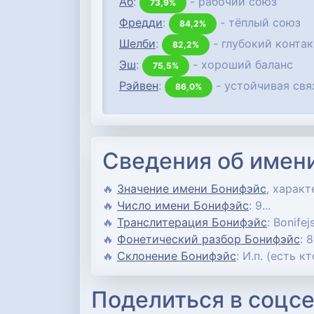
Аб
:
- рабочий союз
73,9%
Фредди
:
- тёплый союз
84,2%
Шелби
:
- глубокий контак
82,2%
Эш
:
- хороший баланс
75,5%
Рэйвен
:
- устойчивая свя
86,0%
Сведения об имен
🔥
Значение имени Бонифэйс
, характ
🔥
Число имени Бонифэйс
: 9...
🔥
Транслитерация Бонифэйс
: Bonifejs
🔥
Фонетический разбор Бонифэйс
: 
🔥
Склонение Бонифэйс
: И.п. (есть к
Поделиться в соцсе