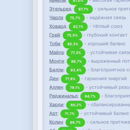
Кенелм
:
- высокая гармо
81,0%
Этельред
:
- сильное при
87,7%
Чарлз
:
- надёжная связь
75,7%
Ховард
:
- тёплый союз
82,1%
Грей
:
- глубокий контакт
75,5%
Тоби
:
- хороший баланс
85,3%
Майлз
:
- устойчивая связ
77,3%
Монти
:
- выраженный пот
86,7%
Билли
:
- благоприятное с
83,4%
Дин
:
- гармония энергий
77,8%
Аллен
:
- устойчивый резо
79,1%
Реджинальд
:
- благоприя
84,7%
Харди
:
- сбалансированн
80,2%
Арт
:
- устойчивый баланс
71,7%
Колин
:
- сильное притяж
86,7%