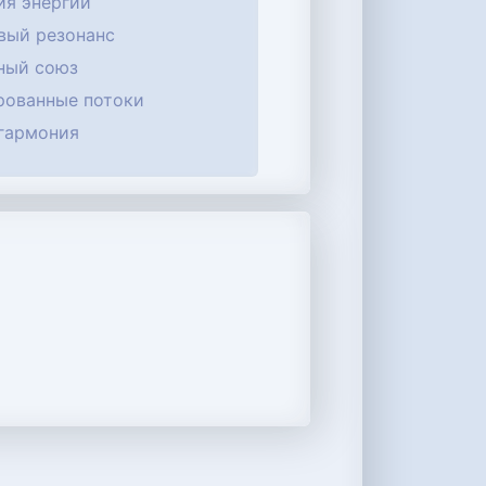
ия энергий
вый резонанс
ный союз
рованные потоки
гармония