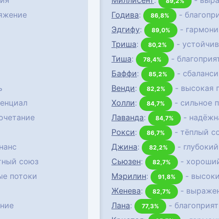
ния
Миллисент
:
- выр
89,2%
тяжение
Годива
:
- благопр
86,8%
Эдгифу
:
- гармони
89,0%
Триша
:
- устойчив
80,2%
Тиша
:
- благоприя
78,4%
Баффи
:
- сбаланс
85,2%
ь
Венди
:
- высокая 
82,2%
енциал
Холли
:
- сильное 
84,7%
очетание
Лаванда
:
- надёжн
84,7%
Рокси
:
- тёплый с
86,7%
нанс
Джина
:
- глубокий
82,2%
тный союз
Сьюзен
:
- хороший
82,7%
ые потоки
Мэрилин
:
- высоки
91,8%
Женева
:
- выраже
82,7%
ение
Лана
:
- благоприят
77,3%