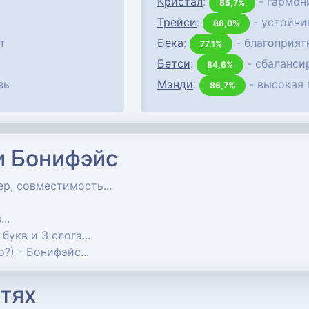
Кристал
:
- гармон
85,7%
Трейси
:
- устойчи
86,0%
т
Бека
:
- благоприят
77,1%
Бетси
:
- сбаланси
84,6%
зь
Мэнди
:
- высокая 
86,7%
и Бонифэйс
ер, совместимость...
...
8 букв и 3 слога...
то?) - Бонифэйс...
тях