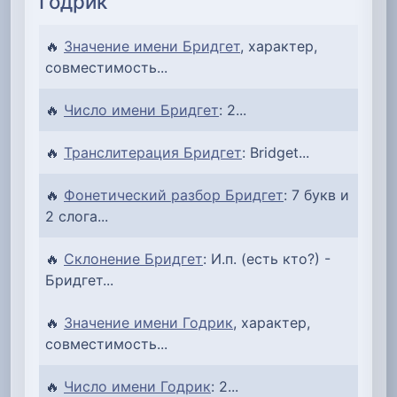
Годрик
🔥
Значение имени Бридгет
, характер,
совместимость...
🔥
Число имени Бридгет
: 2...
🔥
Транслитерация Бридгет
: Bridget...
🔥
Фонетический разбор Бридгет
: 7 букв и
2 слога...
🔥
Склонение Бридгет
: И.п. (есть кто?) -
Бридгет...
🔥
Значение имени Годрик
, характер,
совместимость...
🔥
Число имени Годрик
: 2...