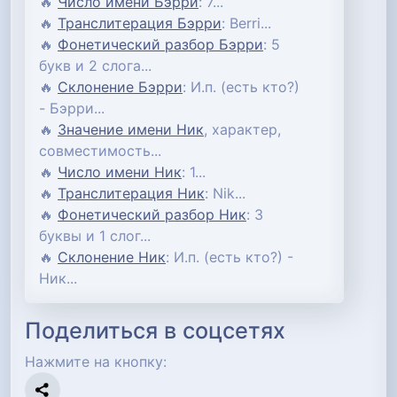
🔥
Число имени Бэрри
: 7...
🔥
Транслитерация Бэрри
: Berri...
🔥
Фонетический разбор Бэрри
: 5
букв и 2 слога...
🔥
Склонение Бэрри
: И.п. (есть кто?)
- Бэрри...
🔥
Значение имени Ник
, характер,
совместимость...
🔥
Число имени Ник
: 1...
🔥
Транслитерация Ник
: Nik...
🔥
Фонетический разбор Ник
: 3
буквы и 1 слог...
🔥
Склонение Ник
: И.п. (есть кто?) -
Ник...
Поделиться в соцсетях
Нажмите на кнопку: