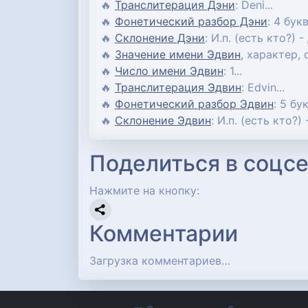
🔥
Транслитерация Дэни
: Deni...
🔥
Фонетический разбор Дэни
: 4 бук
🔥
Склонение Дэни
: И.п. (есть кто?) -
🔥
Значение имени Эдвин
, характер,
🔥
Число имени Эдвин
: 1...
🔥
Транслитерация Эдвин
: Edvin...
🔥
Фонетический разбор Эдвин
: 5 бу
🔥
Склонение Эдвин
: И.п. (есть кто?) 
Поделиться в соцсе
Нажмите на кнопку:
Комментарии
Загрузка комментариев…