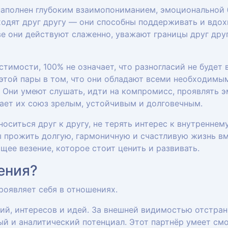
наполнен глубоким взаимопониманием, эмоциональной 
одят друг другу — они способны поддерживать и вдох
ве они действуют слаженно, уважают границы друг дру
тимости, 100% не означает, что разногласий не будет
 этой пары в том, что они обладают всеми необходимы
. Они умеют слушать, идти на компромисс, проявлять 
ает их союз зрелым, устойчивым и долговечным.
оситься друг к другу, не терять интерес к внутреннем
 прожить долгую, гармоничную и счастливую жизнь вм
ее везение, которое стоит ценить и развивать.
ения?
роявляет себя в отношениях.
ий, интересов и идей. За внешней видимостью отстра
й и аналитический потенциал. Этот партнёр умеет смо