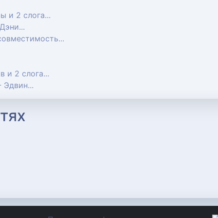
вы и 2 слога...
 Дэни...
 совместимость...
кв и 2 слога...
- Эдвин...
тях