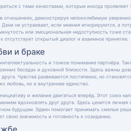
ириться с теми качествами, которые иногда проявляет 
 в отношениях, демонстрируя непоколебимую уверенно
 Дэни не устраивает, если мнения игнорируются, а пот
мкнутость или эмоциональная недоступность тоже ста
их отсутствует открытый диалог и взаимное принятие.
ви и браке
 интеллектуальность и тонкое понимание партнёра. Так
ренних беседах и духовной близости. Здесь важны дов
друга. Чувства развиваются постепенно, но становят
ко любовь, но и внутреннее единство.
инициативу и желание двигаться вперёд. Этот союз на
ением вдохновлять друг друга. Здесь ценится личная 
тном будущем. Эдвин помогает принимать смелые реше
ет свою значимость и готовность к созиданию.
ужбе