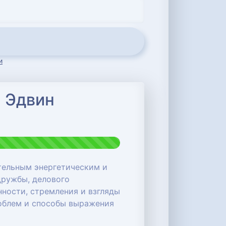
и
и Эдвин
тельным энергетическим и
дружбы, делового
нности, стремления и взгляды
роблем и способы выражения