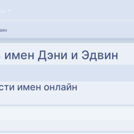
исы
вин
 имен Дэни и Эдвин
сти имен онлайн