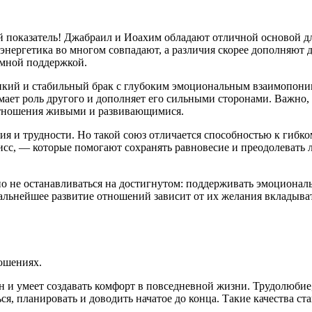
показатель! Джабраил и Иоахим обладают отличной основой дл
энергетика во многом совпадают, а различия скорее дополняют 
имной поддержкой.
пкий и стабильный брак с глубоким эмоциональным взаимопоним
ает роль другого и дополняет его сильными сторонами. Важно,
 отношения живыми и развивающимися.
ия и трудности. Но такой союз отличается способностью к гиб
сс, — которые помогают сохранять равновесие и преодолевать 
 не останавливаться на достигнутом: поддерживать эмоциональн
льнейшее развитие отношений зависит от их желания вкладывать
ношениях.
н и умеет создавать комфорт в повседневной жизни. Трудолюби
ся, планировать и доводить начатое до конца. Такие качества ст