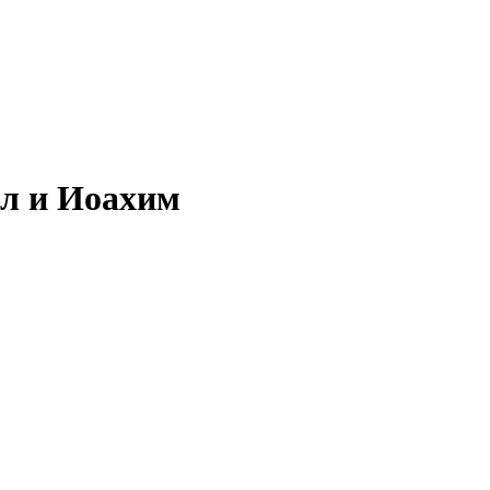
л и Иоахим