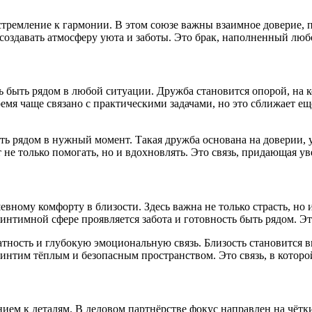
тремление к гармонии. В этом союзе важны взаимное доверие, по
 создавать атмосферу уюта и заботы. Это брак, наполненный л
ть быть рядом в любой ситуации. Дружба становится опорой, н
емя чаще связано с практическими задачами, но это сближает ещ
ть рядом в нужный момент. Такая дружба основана на доверии,
не только помогать, но и вдохновлять. Это связь, придающая у
вному комфорту в близости. Здесь важна не только страсть, но
тимной сфере проявляется забота и готовность быть рядом. Это
атность и глубокую эмоциональную связь. Близость становится 
нтим тёплым и безопасным пространством. Это связь, в которой
ем к деталям. В деловом партнёрстве фокус направлен на чётки