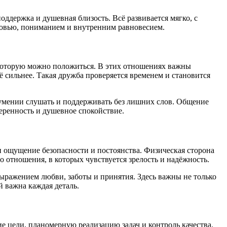
ддержка и душевная близость. Всё развивается мягко, с
юбовью, пониманием и внутренним равновесием.
а которую можно положиться. В этих отношениях важны
ё сильнее. Такая дружба проверяется временем и становится
 умении слушать и поддерживать без лишних слов. Общение
веренность и душевное спокойствие.
 и ощущение безопасности и постоянства. Физическая сторона
 отношения, в которых чувствуется зрелость и надёжность.
выражением любви, заботы и принятия. Здесь важны не только
 важна каждая деталь.
е цели, планомерную реализацию задач и контроль качества.