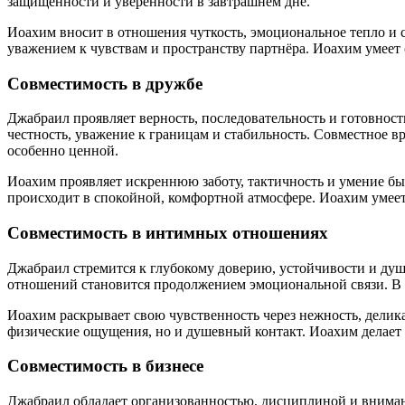
защищённости и уверенности в завтрашнем дне.
Иоахим вносит в отношения чуткость, эмоциональное тепло и с
уважением к чувствам и пространству партнёра. Иоахим умеет
Совместимость в дружбе
Джабраил проявляет верность, последовательность и готовнос
честность, уважение к границам и стабильность. Совместное вр
особенно ценной.
Иоахим проявляет искреннюю заботу, тактичность и умение бы
происходит в спокойной, комфортной атмосфере. Иоахим умеет 
Совместимость в интимных отношениях
Джабраил стремится к глубокому доверию, устойчивости и душе
отношений становится продолжением эмоциональной связи. В ин
Иоахим раскрывает свою чувственность через нежность, делик
физические ощущения, но и душевный контакт. Иоахим делает и
Совместимость в бизнесе
Джабраил обладает организованностью, дисциплиной и внимани