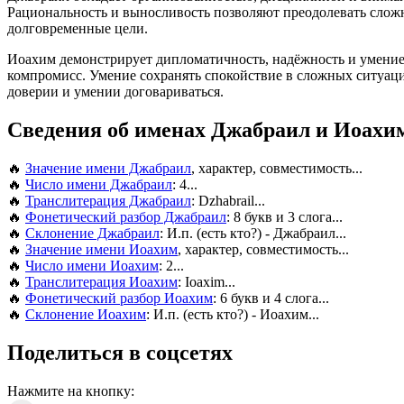
Рациональность и выносливость позволяют преодолевать сложн
долговременные цели.
Иоахим демонстрирует дипломатичность, надёжность и умение п
компромисс. Умение сохранять спокойствие в сложных ситуаци
доверии и умении договариваться.
Сведения об именах Джабраил и Иоахи
🔥
Значение имени Джабраил
, характер, совместимость...
🔥
Число имени Джабраил
: 4...
🔥
Транслитерация Джабраил
: Dzhabrail...
🔥
Фонетический разбор Джабраил
: 8 букв и 3 слога...
🔥
Склонение Джабраил
: И.п. (есть кто?) - Джабраил...
🔥
Значение имени Иоахим
, характер, совместимость...
🔥
Число имени Иоахим
: 2...
🔥
Транслитерация Иоахим
: Ioaxim...
🔥
Фонетический разбор Иоахим
: 6 букв и 4 слога...
🔥
Склонение Иоахим
: И.п. (есть кто?) - Иоахим...
Поделиться в соцсетях
Нажмите на кнопку: