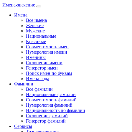
Имена-значение
Имена
Все имена
Женские
Мужские
Национальные
Красивые
Совместимость имен
Нумерология имени
Именины
Склонение имени
Генератор имен
Поиск имен по буквам
Имена года
Фамилии
Все фамилии
Национальные фамилии
Совместимость фамилий
Нумерология фамилий
Национальность по фамилии
Склонение фамилий
Генератор фамилий
Сервисы
Транслитерация