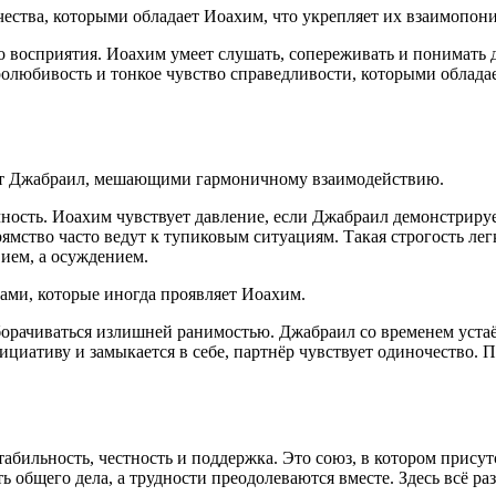
чества, которыми обладает Иоахим, что укрепляет их взаимопон
 восприятия. Иоахим умеет слушать, сопереживать и понимать д
ролюбивость и тонкое чувство справедливости, которыми облад
ает Джабраил, мешающими гармоничному взаимодействию.
чность. Иоахим чувствует давление, если Джабраил демонстриру
ямство часто ведут к тупиковым ситуациям. Такая строгость лег
ием, а осуждением.
вами, которые иногда проявляет Иоахим.
борачиваться излишней ранимостью. Джабраил со временем уста
циативу и замыкается в себе, партнёр чувствует одиночество. 
абильность, честность и поддержка. Это союз, в котором присут
общего дела, а трудности преодолеваются вместе. Здесь всё раз