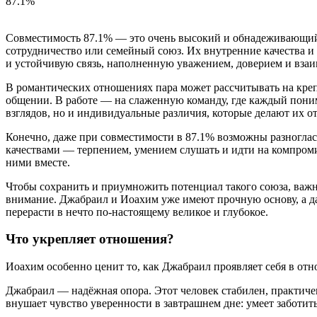
87.1%
Совместимость 87.1% — это очень высокий и обнадеживающий 
сотрудничество или семейный союз. Их внутренние качества и 
и устойчивую связь, наполненную уважением, доверием и вза
В романтических отношениях пара может рассчитывать на кре
общении. В работе — на слаженную команду, где каждый поним
взглядов, но и индивидуальные различия, которые делают их
Конечно, даже при совместимости в 87.1% возможны разноглас
качествами — терпением, умением слушать и идти на компроми
ними вместе.
Чтобы сохранить и приумножить потенциал такого союза, важно
внимание. Джабраил и Иоахим уже имеют прочную основу, а да
перерасти в нечто по-настоящему великое и глубокое.
Что укрепляет отношения?
Иоахим особенно ценит то, как Джабраил проявляет себя в от
Джабраил — надёжная опора. Этот человек стабилен, практиче
внушает чувство уверенности в завтрашнем дне: умеет заботить