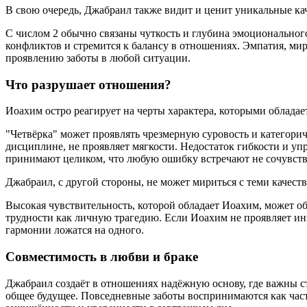
В свою очередь, Джабраил также видит и ценит уникальные ка
С числом 2 обычно связаны чуткость и глубина эмоционального
конфликтов и стремится к балансу в отношениях. Эмпатия, ми
проявлению заботы в любой ситуации.
Что разрушает отношения?
Иоахим остро реагирует на черты характера, которыми облад
"Четвёрка" может проявлять чрезмерную суровость и категори
дисциплине, не проявляет мягкости. Недостаток гибкости и упр
принимают целиком, что любую ошибку встречают не сочувств
Джабраил, с другой стороны, не может мириться с теми качест
Высокая чувствительность, которой обладает Иоахим, может о
трудности как личную трагедию. Если Иоахим не проявляет ини
гармонии ложатся на одного.
Совместимость в любви и браке
Джабраил создаёт в отношениях надёжную основу, где важны ст
общее будущее. Повседневные заботы воспринимаются как часть 