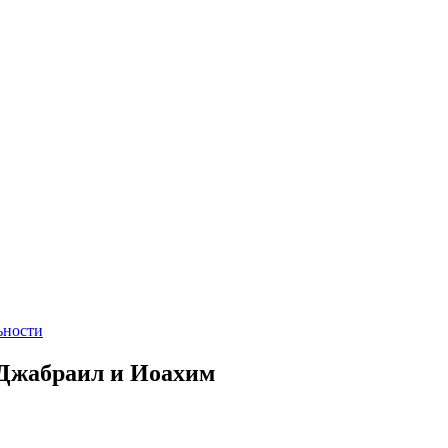
ьности
 Джабраил и Иоахим