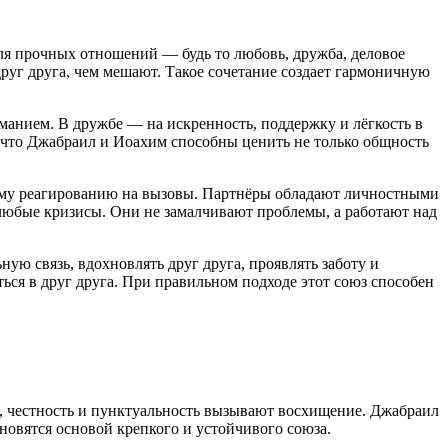
я прочных отношений — будь то любовь, дружба, деловое
друг друга, чем мешают. Такое сочетание создает гармоничную
анием. В дружбе — на искренность, поддержку и лёгкость в
 что Джабраил и Иоахим способны ценить не только общность
кому реагированию на вызовы. Партнёры обладают личностными
любые кризисы. Они не замалчивают проблемы, а работают над
ую связь, вдохновлять друг друга, проявлять заботу и
ся в друг друга. При правильном подходе этот союз способен
е, честность и пунктуальность вызывают восхищение. Джабраил
ановятся основой крепкого и устойчивого союза.