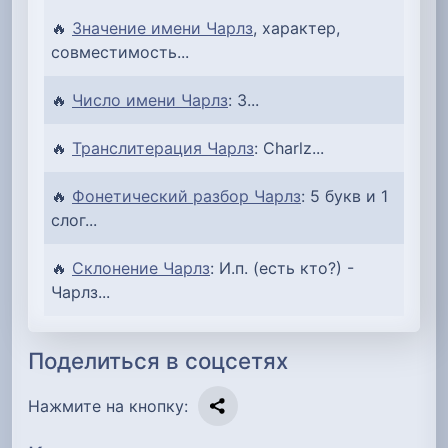
🔥
Значение имени Чарлз
, характер,
совместимость...
🔥
Число имени Чарлз
: 3...
🔥
Транслитерация Чарлз
: Charlz...
🔥
Фонетический разбор Чарлз
: 5 букв и 1
слог...
🔥
Склонение Чарлз
: И.п. (есть кто?) -
Чарлз...
Поделиться в соцсетях
Нажмите на кнопку: