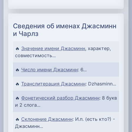
Сведения об именах Джасминн
и Чарлз
🔥
Значение имени Джасминн
, характер,
совместимость...
🔥
Число имени Джасминн
: 6...
🔥
Транслитерация Джасминн
: Dzhasminn...
🔥
Фонетический разбор Джасминн
: 8 букв
и 2 слога...
🔥
Склонение Джасминн
: И.п. (есть кто?) -
Джасминн...