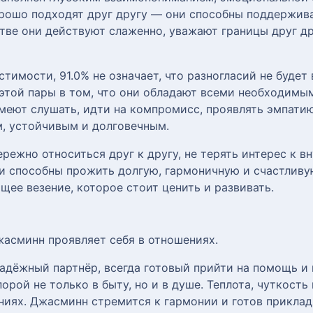
рошо подходят друг другу — они способны поддержива
стве они действуют слаженно, уважают границы друг др
тимости, 91.0% не означает, что разногласий не будет
 этой пары в том, что они обладают всеми необходимы
умеют слушать, идти на компромисс, проявлять эмпати
м, устойчивым и долговечным.
режно относиться друг к другу, не терять интерес к в
и способны прожить долгую, гармоничную и счастливу
ее везение, которое стоит ценить и развивать.
жасминн проявляет себя в отношениях.
адёжный партнёр, всегда готовый прийти на помощь и 
орой не только в быту, но и в душе. Теплота, чуткост
иях. Джасминн стремится к гармонии и готов приклад