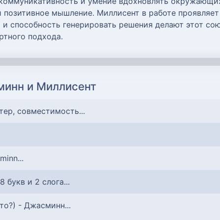
 коммуникативность и умение вдохновлять окружающих
и позитивное мышление. Миллисент в работе проявляет
и и способность генерировать решения делают этот со
ртного подхода.
минн и Миллисент
ктер, совместимость...
minn...
 8 букв и 2 слога...
кто?) - Джасминн...