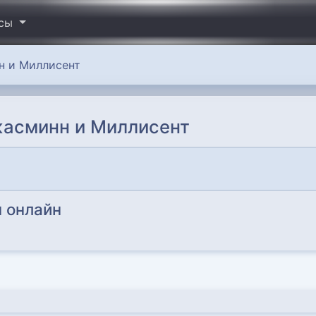
исы
 и Миллисент
асминн и Миллисент
 онлайн