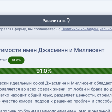
Рассчитать 👇
правляя форму, вы соглашаетесь с
Политикой конфиденциально
стимости имен Джасминн и Миллисент
сти:
.
91.0%
91.0%
ески идеальный союз! Джасминн и Миллисент обладаю
является во всех сферах жизни: от любви и брака до 
егко находит общий язык, разделяет ценности, стремле
 чувство юмора, подход к решению проблем и способы
наполнен глубоким взаимопониманием, эмоциональной 