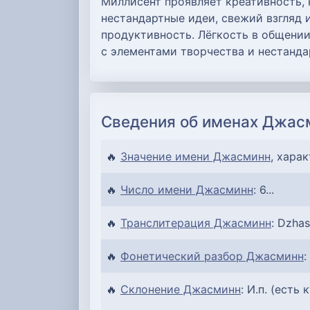
Миллисент проявляет креативность,
нестандартные идеи, свежий взгляд 
продуктивность. Лёгкость в общени
с элементами творчества и нестанда
Сведения об именах Джас
🔥
Значение имени Джасминн
, хара
🔥
Число имени Джасминн
: 6...
🔥
Транслитерация Джасминн
: Dzhas
🔥
Фонетический разбор Джасминн
:
🔥
Склонение Джасминн
: И.п. (есть 