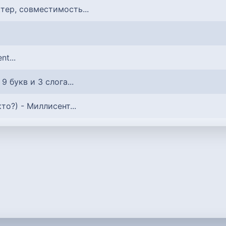
ктер, совместимость...
ent...
: 9 букв и 3 слога...
 кто?) - Миллисент...