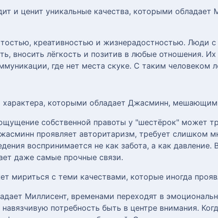
ит и ценит уникальные качества, которыми обладает М
тостью, креативностью и жизнерадостностью. Люди с 
ать, вносить лёгкость и позитив в любые отношения. И
муникации, где нет места скуке. С таким человеком л
ты характера, которыми обладает Джасминн, мешающи
 ощущение собственной правоты у "шестёрок" может т
жасминн проявляет авторитаризм, требует слишком мн
едения воспринимается не как забота, а как давление.
ает даже самые прочные связи.
ет мириться с теми качествами, которые иногда прояв
ладает Миллисент, временами переходят в эмоциональ
 навязчивую потребность быть в центре внимания. Ко