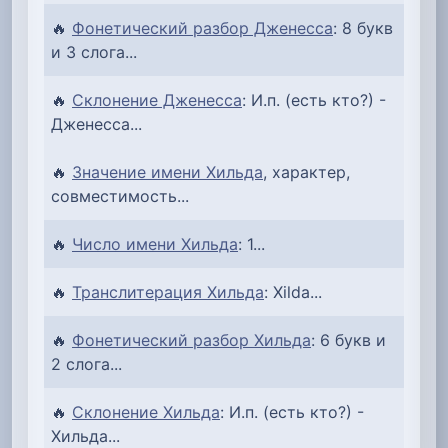
🔥
Фонетический разбор Дженесса
: 8 букв
и 3 слога...
🔥
Склонение Дженесса
: И.п. (есть кто?) -
Дженесса...
🔥
Значение имени Хильда
, характер,
совместимость...
🔥
Число имени Хильда
: 1...
🔥
Транслитерация Хильда
: Xilda...
🔥
Фонетический разбор Хильда
: 6 букв и
2 слога...
🔥
Склонение Хильда
: И.п. (есть кто?) -
Хильда...