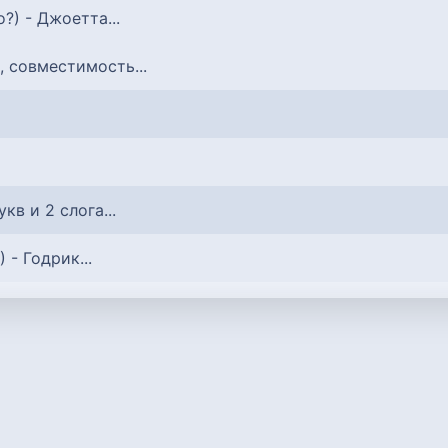
то?) - Джоетта...
, совместимость...
букв и 2 слога...
) - Годрик...