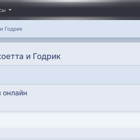
исы
и Годрик
оетта и Годрик
 онлайн