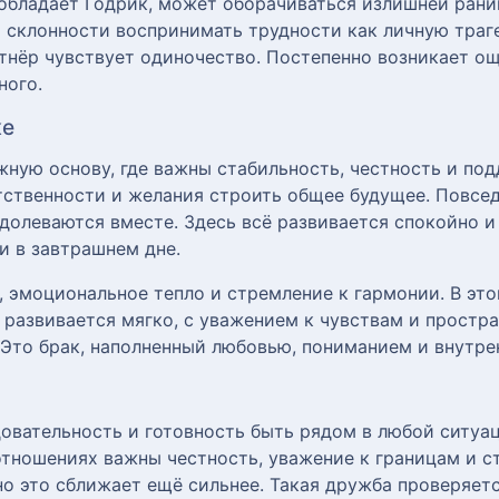
 обладает Годрик, может оборачиваться излишней ран
 склонности воспринимать трудности как личную траг
ртнёр чувствует одиночество. Постепенно возникает ощ
ного.
ке
ную основу, где важны стабильность, честность и под
етственности и желания строить общее будущее. Повсе
одолеваются вместе. Здесь всё развивается спокойно и
и в завтрашнем дне.
, эмоциональное тепло и стремление к гармонии. В эт
 развивается мягко, с уважением к чувствам и простра
 Это брак, наполненный любовью, пониманием и внутр
овательность и готовность быть рядом в любой ситуац
отношениях важны честность, уважение к границам и с
но это сближает ещё сильнее. Такая дружба проверяет