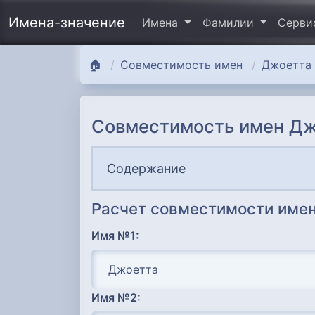
Имена-значение
Имена
Фамилии
Серв
🏠
Совместимость имен
Джоетта 
Совместимость имен Дж
Содержание
Расчет совместимости имен
Имя №1:
Имя №2: