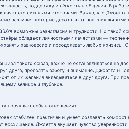
кренность, поддержку и лёгкость в общении. В работе
олняет его сильными сторонами. Важно, что Джоетта 
льные различия, которые делают их отношения живыми
86.6% возможны разногласия и трудности. Но такой с
артнёры обладают личностными качествами — терпение
хранять равновесие и преодолевать любые кризисы. О
нциал такого союза, важно не останавливаться на до
руг друга, проявлять заботу и внимание. Джоетта и Го
сит от их желания вкладываться в друг друга. При пр
оящему великое и глубокое.
тта проявляет себя в отношениях.
овек стабилен, практичен и умеет создавать комфорт 
т восхищение. Джоетта внушает чувство уверенности в