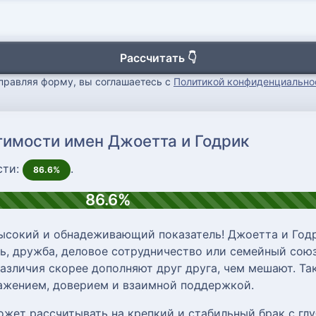
Рассчитать 👇
правляя форму, вы соглашаетесь с
Политикой конфиденциально
тимости имен Джоетта и Годрик
сти:
.
86.6%
86.6%
ысокий и обнадеживающий показатель! Джоетта и Годр
, дружба, деловое сотрудничество или семейный союз
различия скорее дополняют друг друга, чем мешают. Т
важением, доверием и взаимной поддержкой.
ожет рассчитывать на крепкий и стабильный брак с г