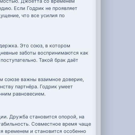
имостью. Джоетта со временем
едию. Если Годрик не проявляет
ущение, что все усилия по
держка. Это союз, в котором
дневные заботы воспринимаются как
 поступательно. Такой брак даёт
ом союзе важны взаимное доверие,
нству партнёра. Годрик умеет
енним равновесием.
ии. Дружба становится опорой, на
табильность. Совместное время чаще
ся временем и становится особенно