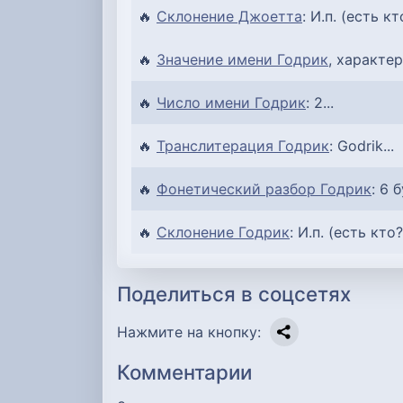
🔥
Склонение Джоетта
: И.п. (есть к
🔥
Значение имени Годрик
, характер
🔥
Число имени Годрик
: 2...
🔥
Транслитерация Годрик
: Godrik...
🔥
Фонетический разбор Годрик
: 6 
🔥
Склонение Годрик
: И.п. (есть кто?
Поделиться в соцсетях
Нажмите на кнопку:
Комментарии