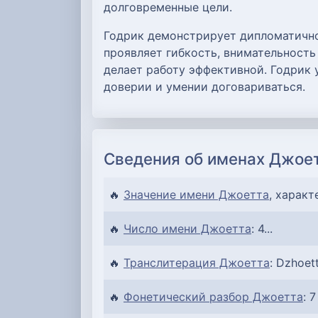
долговременные цели.
Годрик демонстрирует дипломатично
проявляет гибкость, внимательность
делает работу эффективной. Годрик 
доверии и умении договариваться.
Сведения об именах Джоет
🔥
Значение имени Джоетта
, характ
🔥
Число имени Джоетта
: 4...
🔥
Транслитерация Джоетта
: Dzhoett
🔥
Фонетический разбор Джоетта
: 