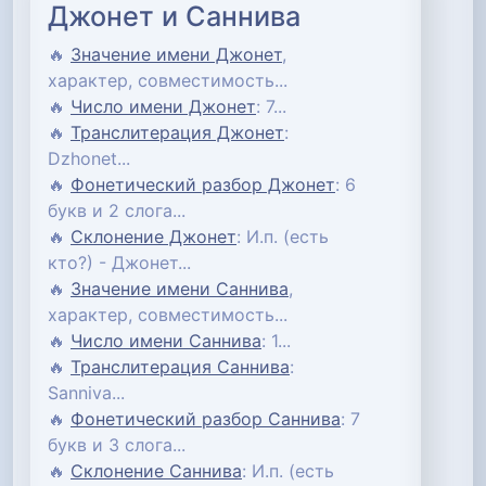
Джонет и Саннива
🔥
Значение имени Джонет
,
характер, совместимость...
🔥
Число имени Джонет
: 7...
🔥
Транслитерация Джонет
:
Dzhonet...
🔥
Фонетический разбор Джонет
: 6
букв и 2 слога...
🔥
Склонение Джонет
: И.п. (есть
кто?) - Джонет...
🔥
Значение имени Саннива
,
характер, совместимость...
🔥
Число имени Саннива
: 1...
🔥
Транслитерация Саннива
:
Sanniva...
🔥
Фонетический разбор Саннива
: 7
букв и 3 слога...
🔥
Склонение Саннива
: И.п. (есть