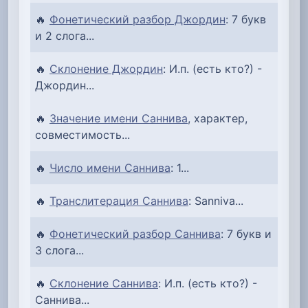
🔥
Фонетический разбор Джордин
: 7 букв
и 2 слога...
🔥
Склонение Джордин
: И.п. (есть кто?) -
Джордин...
🔥
Значение имени Саннива
, характер,
совместимость...
🔥
Число имени Саннива
: 1...
🔥
Транслитерация Саннива
: Sanniva...
🔥
Фонетический разбор Саннива
: 7 букв и
3 слога...
🔥
Склонение Саннива
: И.п. (есть кто?) -
Саннива...