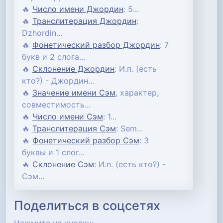
🔥
Число имени Джордин
: 5...
🔥
Транслитерация Джордин
:
Dzhordin...
🔥
Фонетический разбор Джордин
: 7
букв и 2 слога...
🔥
Склонение Джордин
: И.п. (есть
кто?) - Джордин...
🔥
Значение имени Сэм
, характер,
совместимость...
🔥
Число имени Сэм
: 1...
🔥
Транслитерация Сэм
: Sem...
🔥
Фонетический разбор Сэм
: 3
буквы и 1 слог...
🔥
Склонение Сэм
: И.п. (есть кто?) -
Сэм...
Поделиться в соцсетях