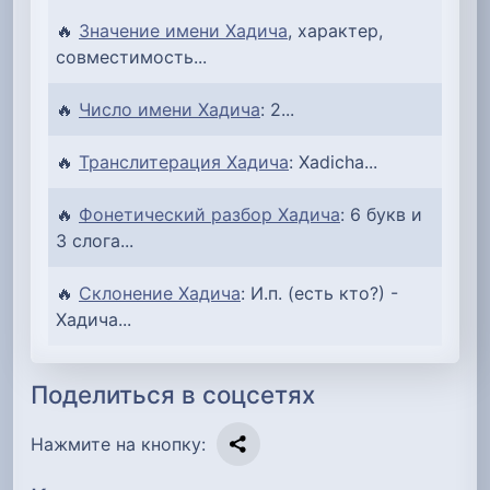
🔥
Значение имени Хадича
, характер,
совместимость...
🔥
Число имени Хадича
: 2...
🔥
Транслитерация Хадича
: Xadicha...
🔥
Фонетический разбор Хадича
: 6 букв и
3 слога...
🔥
Склонение Хадича
: И.п. (есть кто?) -
Хадича...
Поделиться в соцсетях
Нажмите на кнопку: