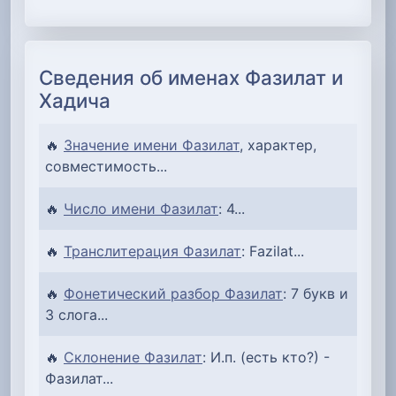
Сведения об именах Фазилат и
Хадича
🔥
Значение имени Фазилат
, характер,
совместимость...
🔥
Число имени Фазилат
: 4...
🔥
Транслитерация Фазилат
: Fazilat...
🔥
Фонетический разбор Фазилат
: 7 букв и
3 слога...
🔥
Склонение Фазилат
: И.п. (есть кто?) -
Фазилат...