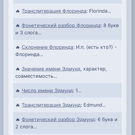
🔥
Транслитерация Флоринда
: Florinda...
🔥
Фонетический разбор Флоринда
: 8 букв
и 3 слога...
🔥
Склонение Флоринда
: И.п. (есть кто?) -
Флоринда...
🔥
Значение имени Эдмунд
, характер,
совместимость...
🔥
Число имени Эдмунд
: 1...
🔥
Транслитерация Эдмунд
: Edmund...
🔥
Фонетический разбор Эдмунд
: 6 букв и
2 слога...