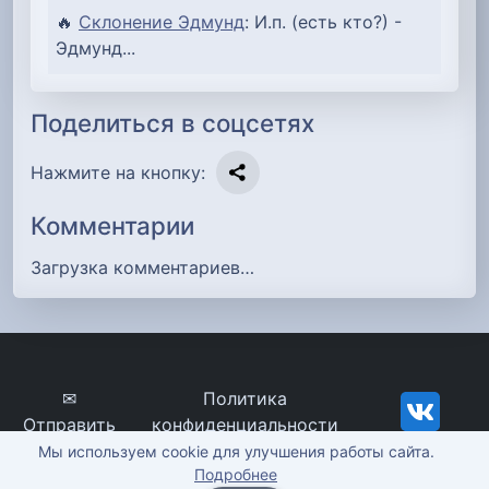
🔥
Склонение Эдмунд
: И.п. (есть кто?) -
Эдмунд...
Поделиться в соцсетях
Нажмите на кнопку:
Комментарии
Загрузка комментариев…
✉
Политика
Отправить
конфиденциальности
сообщение
imena-znachenie.ru, ©
Мы используем cookie для улучшения работы сайта.
Подробнее
2012-2026