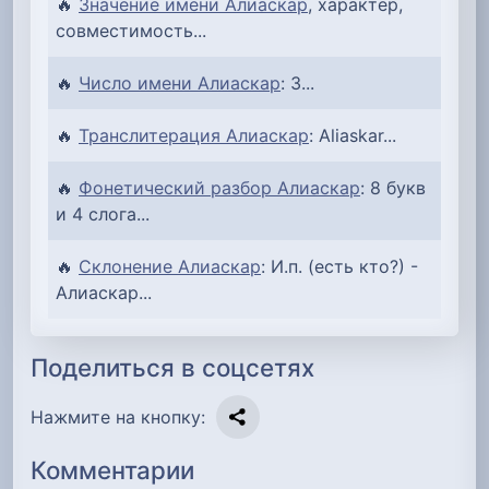
🔥
Значение имени Алиаскар
, характер,
совместимость...
🔥
Число имени Алиаскар
: 3...
🔥
Транслитерация Алиаскар
: Aliaskar...
🔥
Фонетический разбор Алиаскар
: 8 букв
и 4 слога...
🔥
Склонение Алиаскар
: И.п. (есть кто?) -
Алиаскар...
Поделиться в соцсетях
Нажмите на кнопку:
Комментарии