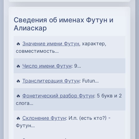
Сведения об именах Футун и
Алиаскар
🔥
Значение имени Футун
, характер,
совместимость...
🔥
Число имени Футун
: 9...
🔥
Транслитерация Футун
: Futun...
🔥
Фонетический разбор Футун
: 5 букв и 2
слога...
🔥
Склонение Футун
: И.п. (есть кто?) -
Футун...